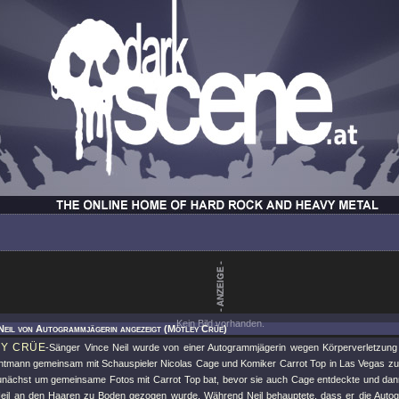
Kein Bild vorhanden.
Neil von Autogrammjägerin angezeigt (Mötley Crüe)
Y CRÜE
-Sänger Vince Neil wurde von einer Autogrammjägerin wegen Körperverletzung
ntmann gemeinsam mit Schauspieler Nicolas Cage und Komiker Carrot Top in Las Vegas zu
unächst um gemeinsame Fotos mit Carrot Top bat, bevor sie auch Cage entdeckte und da
eil an den Haaren zu Boden gezogen wurde. Während Neil behauptete, dass er die Autog