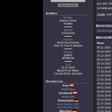
aus dem Weg
schuldig ge
SiteNews
Quelle
: roc
Review
Audrey Horne
Achilles
Mötley Crüe 
Special
Bandhomep
In Extremo
Mehr von Mö
Review
North Sea Echoes
News
How To Cast A Shadow
09.11.2024:
26.04.2024:
Review
Ignition
15.12.2023:
All Will Die
05.11.2023:
28.10.2022:
Live
21.07.2026
19.11.2019:
Bleed From Within
17.03.2019:
Conrad Sohm, Dornbirn
17.03.2019:
23.02.2019:
Upcoming Live
20.02.2019:
Graz
04.01.2019:
Wolfmother
16.09.2018:
Innsbruck
23.01.2018:
Wolfmother
23.10.2016:
Dinkelsbühl
11.07.2016:
Arch Enemy (+21)
Arch Enemy (+21)
13.05.2016:
München
15.02.2016: