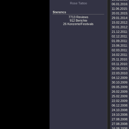
Rose Tattoo
06.01.2016:
11.06.2015:
Statistics
20.01.2015:
7713 Reviews
29.01.2014:
912 Berichte
15.02.2012:
26 Konzerte/Festivals
30.01.2012:
21.12.2011:
02.12.2011:
01.09.2011:
15.06.2011:
02.03.2011:
16.02.2011:
25.11.2010:
03.11.2010:
30.09.2010:
22.03.2010:
04.12.2009:
30.10.2009:
09.05.2009:
26.02.2009:
25.02.2009:
22.02.2009:
06.12.2008:
24.10.2008:
19.10.2008:
27.08.2008:
27.08.2008:
16.08.2008: