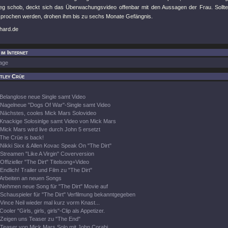
 schob, deckt sich das Überwachungsvideo offenbar mit den Aussagen der Frau. Sollte 
sprochen werden, drohen ihm bis zu sechs Monate Gefängnis.
khard.de
im Internet
age
tley Crüe
Belanglose neue Single samt Video
Nagelneue "Dogs Of War"-Single samt Video
Nächstes, cooles Mick Mars Solovideo
Knackige Solosinlge samt Video von Mick Mars
Mick Mars wird live durch John 5 ersetzt
The Crüe is back!
Nikki Sixx & Allen Kovac Speak On "The Dirt"
Streamen "Like A Virgin" Coverversion
Offizieller "The Dirt" Titelsong+Video
Endlich! Trailer und Film zu "The Dirt"
Arbeiten an neuen Songs
Nehmen neue Song für "The Dirt" Movie auf
Schauspieler für "The Dirt" Verfilmung bekanntgegeben
Vince Neil wieder mal kurz vorm Knast...
Cooler "Girls, girls, girls"-Clip als Appetizer.
Zeigen uns Teaser zu "The End"
Teaser von Mick Mars Solo mit John Corabi.