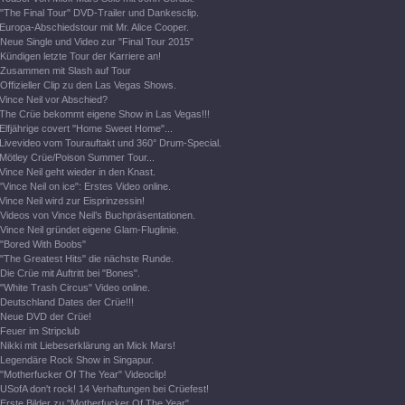
"The Final Tour" DVD-Trailer und Dankesclip.
Europa-Abschiedstour mit Mr. Alice Cooper.
Neue Single und Video zur "Final Tour 2015"
Kündigen letzte Tour der Karriere an!
Zusammen mit Slash auf Tour
Offizieller Clip zu den Las Vegas Shows.
Vince Neil vor Abschied?
The Crüe bekommt eigene Show in Las Vegas!!!
Elfjährige covert "Home Sweet Home"...
Livevideo vom Tourauftakt und 360° Drum-Special.
Mötley Crüe/Poison Summer Tour...
Vince Neil geht wieder in den Knast.
"Vince Neil on ice": Erstes Video online.
Vince Neil wird zur Eisprinzessin!
Videos von Vince Neil’s Buchpräsentationen.
Vince Neil gründet eigene Glam-Fluglinie.
"Bored With Boobs"
"The Greatest Hits" die nächste Runde.
Die Crüe mit Auftritt bei "Bones".
"White Trash Circus" Video online.
Deutschland Dates der Crüe!!!
Neue DVD der Crüe!
Feuer im Stripclub
Nikki mit Liebeserklärung an Mick Mars!
Legendäre Rock Show in Singapur.
"Motherfucker Of The Year" Videoclip!
USofA don't rock! 14 Verhaftungen bei Crüefest!
Erste Bilder zu "Motherfucker Of The Year".