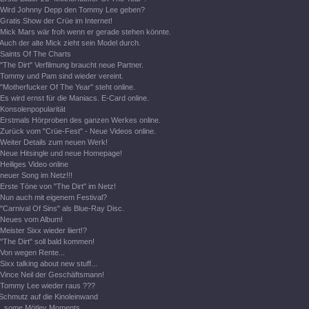
Wird Johnny Depp den Tommy Lee geben?
Gratis Show der Crüe im Internet!
Mick Mars wär froh wenn er gerade stehen könnte.
Auch der alte Mick zieht sein Model durch.
Saints Of The Charts
"The Dirt" Verfilmung braucht neue Partner.
Tommy und Pam sind wieder vereint.
"Motherfucker Of The Year" steht online.
Es wird ernst für die Maniacs. E-Card online.
Konsolenpopularität
Erstmals Hörproben des ganzen Werkes online.
Zurück vom "Crüe-Fest" - Neue Videos online.
Weiter Details zum neuen Werk!
Neue Hitsingle und neue Homepage!
Heiliges Video online
neuer Song im Netz!!!
Erste Töne von "The Dirt" im Netz!
Nun auch mit eigenem Festival?
"Carnival Of Sins" als Blue-Ray Disc.
Neues vom Album!
Meister Sixx wieder liiert!?
"The Dirt" soll bald kommen!
Von wegen Rente...
Sixx talking about new stuff...
Vince Neil der Geschäftsmann!
Tommy Lee wieder raus ???
Schmutz auf die Kinoleinwand
..some Mötley Moments...