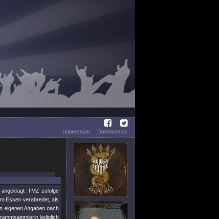
Impressum
Datenschutz
 angeklagt. TMZ zufolge
m Essen verabredet, als
nn eigenen Angaben nach
rammsammlerin lediglich