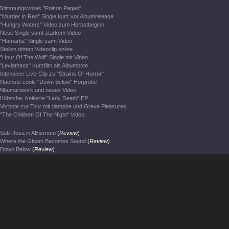
Stimmungsvolles "Poison Pages"
"Murder In Red" Single kurz vor Albumrelease
"Hungry Waters" Video zum Herbstbeginn
Neue Single samt starkem Video
"Hamartia" Single samt Video
Stellen dritten Videoclip online
"Hour Of The Wolf" Single mit Video
"Leviathans" Kurzfilm als Albumbote
Intensiver Live-Clip zu "Strains Of Horror"
Nächste coole "Down Below" Hörprobe
Albumartwork und neues Video
Hübsche, limitierte "Lady Death" EP
Vorbote zur Tour mit Vampire und Grave Pleasures.
"The Children Of The Night" Video.
Sub Rosa in AEternum
(
Review
)
Where the Gloom Becomes Sound
(
Review
)
Down Below
(
Review
)