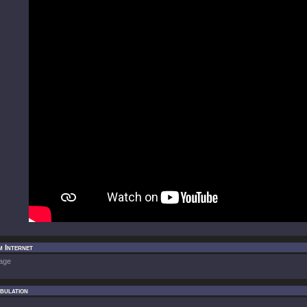
m Internet
age
bulation