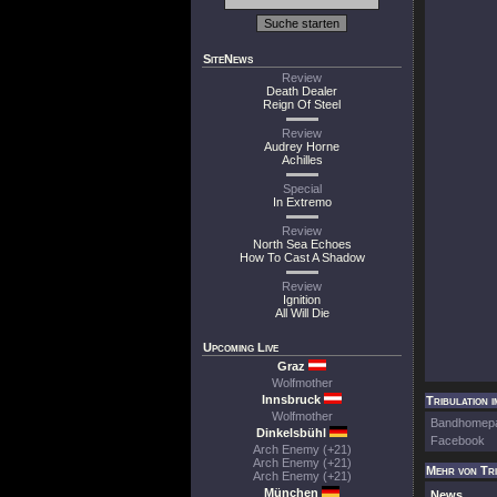
SiteNews
Review
Death Dealer
Reign Of Steel
Review
Audrey Horne
Achilles
Special
In Extremo
Review
North Sea Echoes
How To Cast A Shadow
Review
Ignition
All Will Die
Upcoming Live
Graz
Wolfmother
Innsbruck
Tribulation i
Wolfmother
Bandhomep
Dinkelsbühl
Facebook
Arch Enemy (+21)
Arch Enemy (+21)
Mehr von Tri
Arch Enemy (+21)
München
News