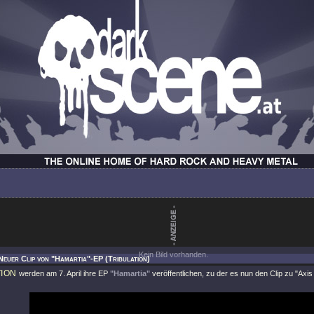
Kein Bild vorhanden.
Neuer Clip von "Hamartia"-EP (Tribulation)
TION
werden am 7. April ihre EP
"Hamartia"
veröffentlichen, zu der es nun den Clip zu
"Axis