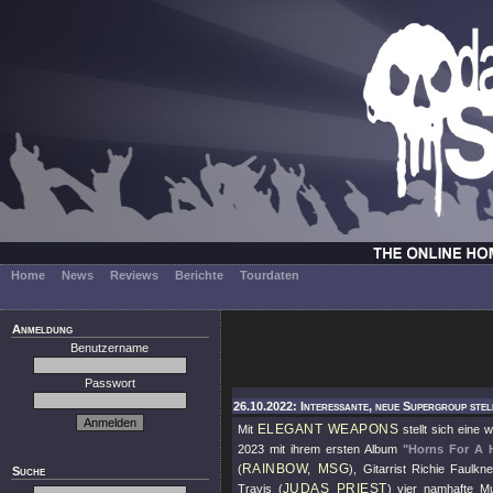
Home
News
Reviews
Berichte
Tourdaten
Anmeldung
Benutzername
Passwort
26.10.2022: Interessante, neue Supergroup stel
ELEGANT WEAPONS
Mit
stellt sich eine 
2023 mit ihrem ersten Album
"Horns For A 
RAINBOW, MSG
(
), Gitarrist Richie Faulkne
Suche
JUDAS PRIEST
Travis (
) vier namhafte M