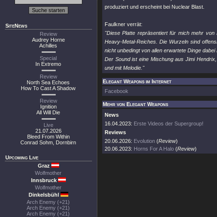
produziert und erscheint bei Nuclear Blast.
Faulkner verrät:
SiteNews
"Diese Platte repräsentiert für mich mehr von
Review
Audrey Horne
Heavy-Metal-Reiches. Die Wurzeln sind offensic
Achilles
nicht unbedingt von allen erwartete Dinge dab
Special
Der Sound ist eine Mischung aus Jimi Hendr
In Extremo
und mit Melodie."
Review
Elegant Weapons im Internet
North Sea Echoes
How To Cast A Shadow
Facebook
Review
Mehr von Elegant Weapons
Ignition
All Will Die
News
16.04.2023:
Erste Videos der Supergroup!
Live
21.07.2026
Reviews
Bleed From Within
20.06.2026:
Evolution
(
Review
)
Conrad Sohm, Dornbirn
20.06.2023:
Horns For A Halo
(
Review
)
Upcoming Live
Graz
Wolfmother
Innsbruck
Wolfmother
Dinkelsbühl
Arch Enemy (+21)
Arch Enemy (+21)
Arch Enemy (+21)