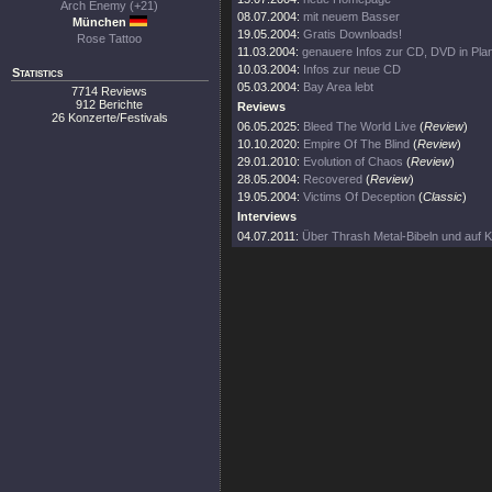
Arch Enemy (+21)
08.07.2004:
mit neuem Basser
München
19.05.2004:
Gratis Downloads!
Rose Tattoo
11.03.2004:
genauere Infos zur CD, DVD in Pla
10.03.2004:
Infos zur neue CD
Statistics
05.03.2004:
Bay Area lebt
7714 Reviews
912 Berichte
Reviews
26 Konzerte/Festivals
06.05.2025:
Bleed The World Live
(
Review
)
10.10.2020:
Empire Of The Blind
(
Review
)
29.01.2010:
Evolution of Chaos
(
Review
)
28.05.2004:
Recovered
(
Review
)
19.05.2004:
Victims Of Deception
(
Classic
)
Interviews
04.07.2011:
Über Thrash Metal-Bibeln und auf Kn