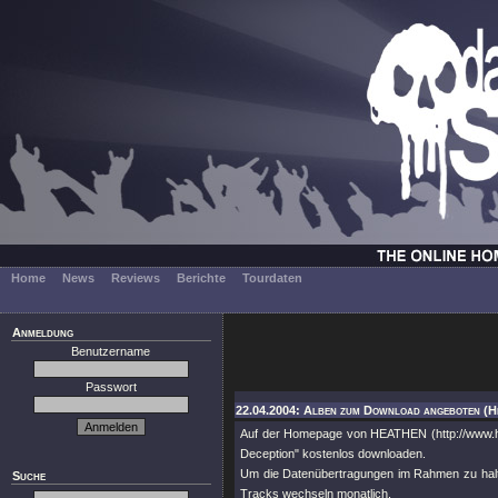
Home
News
Reviews
Berichte
Tourdaten
Anmeldung
Benutzername
Passwort
22.04.2004: Alben zum Download angeboten (H
Auf der Homepage von HEATHEN (http://www.he
Deception" kostenlos downloaden.
Um die Datenübertragungen im Rahmen zu halten
Suche
Tracks wechseln monatlich.