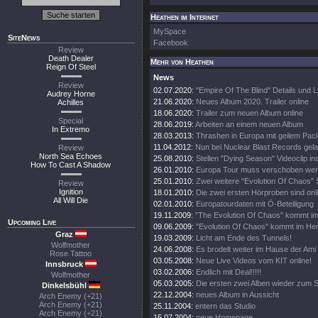
Heathen im Internet
MySpace
SiteNews
Facebook
Review
Death Dealer
Mehr von Heathen
Reign Of Steel
News
Review
02.07.2020:
"Empire Of The Blind" Details und L
Audrey Horne
21.06.2020:
Neues Album 2020. Trailer online
Achilles
18.06.2020:
Trailer zum neuen Album online
Special
28.06.2019:
Arbeiten an einem neuen Album
In Extremo
28.03.2013:
Thrashen in Europa mit geilem Pac
11.04.2012:
Nun bei Nuclear Blast Records gel
Review
North Sea Echoes
25.08.2010:
Stellen "Dying Season" Videoclip in
How To Cast A Shadow
26.01.2010:
Europa Tour muss verschoben wer
25.01.2010:
Zwei weitere "Evolution Of Chaos" 
Review
Ignition
18.01.2010:
Die zwei ersten Hörproben sind onl
All Will Die
02.01.2010:
Europatourdaten mit Ö-Beteiligung
19.11.2009:
"The Evolution Of Chaos" kommt im
Upcoming Live
09.06.2009:
"Evolution Of Chaos" kommt im Her
Graz
19.03.2009:
Licht am Ende des Tunnels!
Wolfmother
24.06.2008:
Es brodelt weiter im Hause der Ami
Rose Tattoo
03.05.2008:
Neue Live Videos vom KIT online!
Innsbruck
03.02.2006:
Endlich mit Deal!!!!!
Wolfmother
05.03.2005:
Die ersten zwei Alben wieder zum 
Dinkelsbühl
22.12.2004:
neues Album in Aussicht
Arch Enemy (+21)
Arch Enemy (+21)
25.11.2004:
entern das Studio
Arch Enemy (+21)
15.07.2004:
neue Homepage