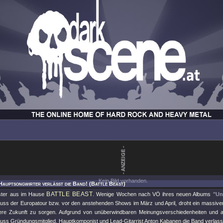
Kein Bild vorhanden.
Hauptsongwirter verläßt die Band! (Battle Beast)
BATTLE BEAST
üster aus im Hause
. Wenige Wochen nach VÖ ihres neuen Albums
"Un
uss der Europatour bzw. vor den anstehenden Shows im März und April, droht ein massive
ere Zukunft zu sorgen. Aufgrund von unüberwindbaren Meinungsverschiedenheiten und auf
 muss Gründungsmitglied, Hauptkomponist und Lead-Gitarrist Anton Kabanen die Band verlass