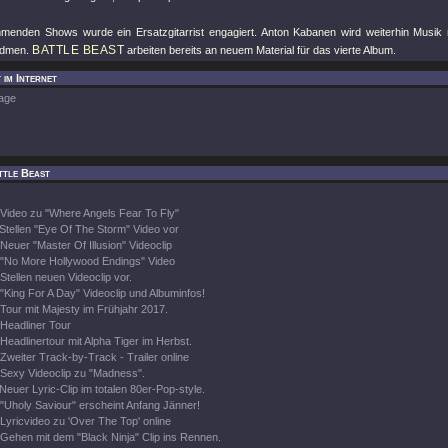
menden Shows wurde ein Ersatzgitarrist engagiert. Anton Kabanen wird weiterhin Musi
BATTLE BEAST
idmen.
arbeiten bereits an neuem Material für das vierte Album.
 im Internet
age
ttle Beast
Video zu "Where Angels Fear To Fly"
Stellen "Eye Of The Storm" Video vor
Neuer "Master Of Illusion" Videoclip
"No More Hollywood Endings" Video
Stellen neuen Videoclip vor.
"King For A Day" Videoclip und Albuminfos!
Tour mit Majesty im Frühjahr 2017.
Headliner Tour
Headlinertour mit Alpha Tiger im Herbst.
Zweiter Track-by-Track - Trailer online
Sexy Videoclip zu "Madness".
Neuer Lyric-Clip im totalen 80er-Pop-style.
"Uholy Saviour" erscheint Anfang Jänner!
Lyricvideo zu 'Over The Top' online
Gehen mit dem "Black Ninja" Clip ins Rennen.