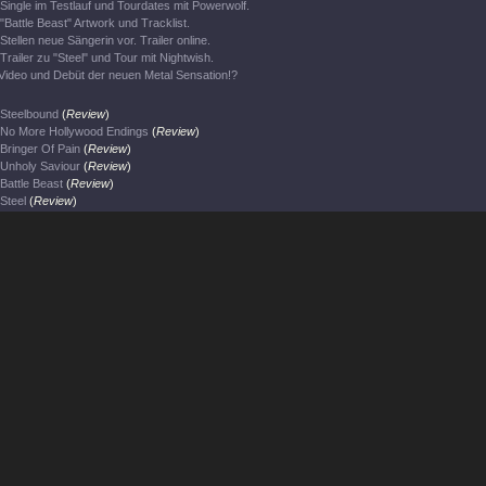
Single im Testlauf und Tourdates mit Powerwolf.
"Battle Beast" Artwork und Tracklist.
Stellen neue Sängerin vor. Trailer online.
Trailer zu "Steel" und Tour mit Nightwish.
Video und Debüt der neuen Metal Sensation!?
Steelbound
(
Review
)
No More Hollywood Endings
(
Review
)
Bringer Of Pain
(
Review
)
Unholy Saviour
(
Review
)
Battle Beast
(
Review
)
Steel
(
Review
)