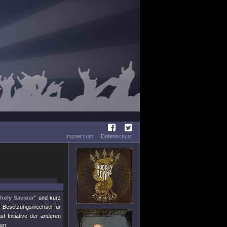
Impressum
Datenschutz
holy Saviour"
und kurz
r Besetzungswechsel für
 Initiative der anderen
en.