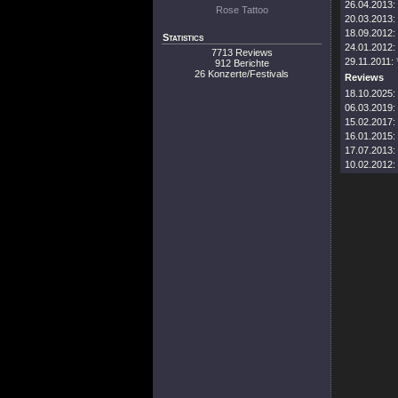
26.04.2013:
Rose Tattoo
20.03.2013:
18.09.2012:
Statistics
24.01.2012:
7713 Reviews
29.11.2011:
912 Berichte
26 Konzerte/Festivals
Reviews
18.10.2025:
06.03.2019:
15.02.2017:
16.01.2015:
17.07.2013:
10.02.2012: