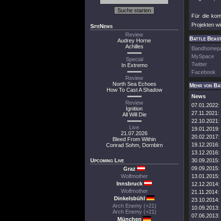
Für die kom
Projekten w
SiteNews
Review
Battle Beast
Audrey Horne
Achilles
Bandhomep
MySpace
Special
Twitter
In Extremo
Facebook
Review
North Sea Echoes
Mehr von Ba
How To Cast A Shadow
News
Review
07.01.2022:
Ignition
27.11.2021:
All Will Die
22.10.2021:
Live
19.01.2019:
21.07.2026
20.02.2017:
Bleed From Within
19.12.2016:
Conrad Sohm, Dornbirn
13.12.2016:
Upcoming Live
30.09.2015:
09.09.2015:
Graz
Wolfmother
13.01.2015:
Innsbruck
12.12.2014:
Wolfmother
21.11.2014:
Dinkelsbühl
23.10.2014:
Arch Enemy (+21)
10.09.2013:
Arch Enemy (+21)
07.06.2013:
München