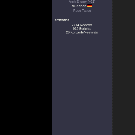
Arch Enemy (+21)
München
Rose Tattoo
Statistics
7714 Reviews
912 Berichte
26 Konzerte/Festivals