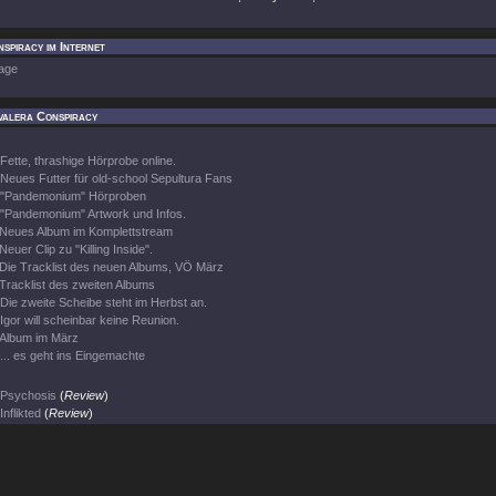
spiracy im Internet
age
valera Conspiracy
Fette, thrashige Hörprobe online.
Neues Futter für old-school Sepultura Fans
"Pandemonium" Hörproben
"Pandemonium" Artwork und Infos.
Neues Album im Komplettstream
Neuer Clip zu "Killing Inside".
Die Tracklist des neuen Albums, VÖ März
Tracklist des zweiten Albums
Die zweite Scheibe steht im Herbst an.
Igor will scheinbar keine Reunion.
Album im März
... es geht ins Eingemachte
Psychosis
(
Review
)
Inflikted
(
Review
)