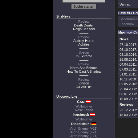
Vertrag.
Cavalera Con
SiteNews
Bandhomep
Review
Facebook
Death Dealer
Reign Of Steel
Mehr von Ca
Review
News
Audrey Horne
Achilles
27.10.2017:
06.10.2017:
Special
03.10.2014:
In Extremo
25.08.2014:
Review
04.04.2011:
North Sea Echoes
07.03.2011:
How To Cast A Shadow
31.01.2011:
18.11.2010:
Review
Ignition
02.05.2010:
All Will Die
25.04.2008:
06.01.2008:
Upcoming Live
16.09.2007:
Graz
Reviews
Wolfmother
Rose Tattoo
23.12.2017:
Innsbruck
18.03.2008:
Wolfmother
Dinkelsbühl
Arch Enemy (+21)
Arch Enemy (+21)
Arch Enemy (+21)