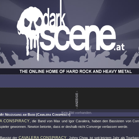
Kein Bild vorhanden.
Mit Neuzugang am Bass (Cavalera Conspiracy)
A CONSPIRACY
, die Band von Max und Igor Cavalera, haben den Bassisten von Con
pieler gewonnen. Newton betonte, dass er deshalb nicht Converge verlassen werde.
CAVALERA CONSPIRACY
 Bassist der
, Johny Chow, ist seit letztem Jahr als Tourbas