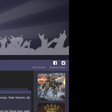
Impressum
Datenschutz
verge, Nate Newton, als
sist bei Stone Sour unter