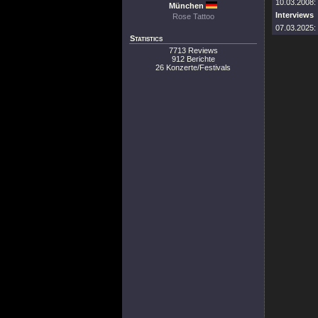
10.03.2008:
München
Interviews
Rose Tattoo
07.03.2025:
Statistics
7713 Reviews
912 Berichte
26 Konzerte/Festivals