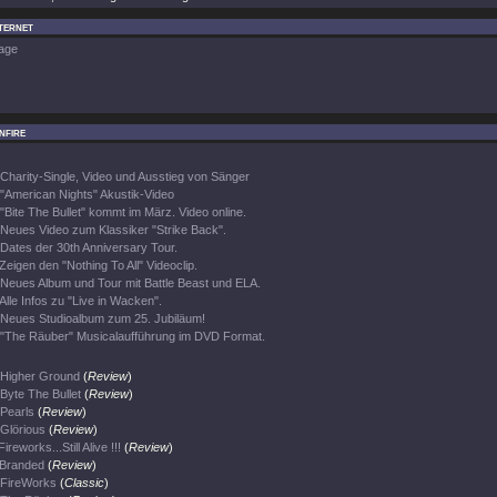
nternet
age
nfire
Charity-Single, Video und Ausstieg von Sänger
"American Nights" Akustik-Video
"Bite The Bullet" kommt im März. Video online.
Neues Video zum Klassiker "Strike Back".
Dates der 30th Anniversary Tour.
Zeigen den "Nothing To All" Videoclip.
Neues Album und Tour mit Battle Beast und ELA.
Alle Infos zu "Live in Wacken".
Neues Studioalbum zum 25. Jubiläum!
"The Räuber" Musicalaufführung im DVD Format.
Higher Ground
(
Review
)
Byte The Bullet
(
Review
)
Pearls
(
Review
)
Glörious
(
Review
)
Fireworks...Still Alive !!!
(
Review
)
Branded
(
Review
)
FireWorks
(
Classic
)