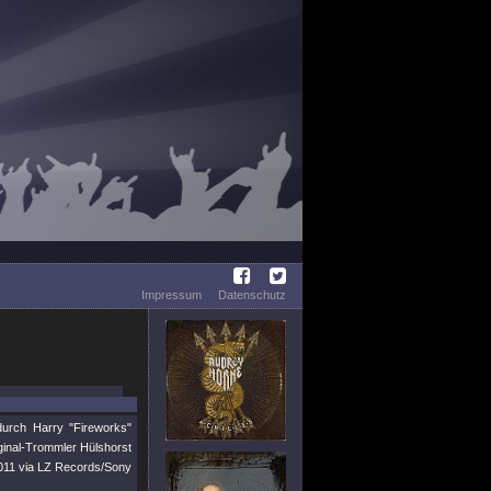
Impressum
Datenschutz
durch Harry "Fireworks"
ginal-Trommler Hülshorst
2011 via LZ Records/Sony