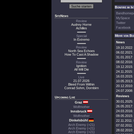
Bonfire im I
Bandhomep
SiteNews
MySpace
Review
Twitter
Audrey Horne
Facebook
Achilles
Mehr von Bo
Special
In Extremo
News
Review
19.10.2022:
North Sea Echoes
06.02.2021:
How To Cast A Shadow
31.01.2017:
08.02.2016:
Review
Ignition
19.12.2015:
All Will Die
24.11.2015:
16.03.2015:
Live
21.07.2026
10.05.2013:
Bleed From Within
20.12.2010:
Conrad Sohm, Dornbirn
24.07.2008:
Reviews
Upcoming Live
30.01.2025:
Graz
26.05.2017:
Wolfmother
24.03.2016:
Innsbruck
Wolfmother
09.05.2015:
Dinkelsbühl
22.11.2011:
Arch Enemy (+21)
07.02.2011:
Arch Enemy (+21)
28.02.2010:
Arch Enemy (+21)