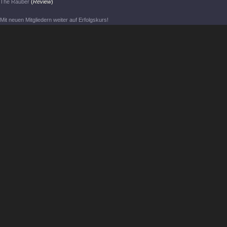
The Räuber
(
Review
)
Mit neuen Mitgliedern weiter auf Erfolgskurs!