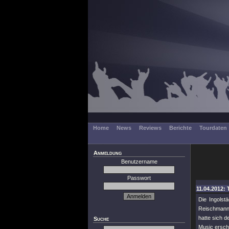
Home
News
Reviews
Berichte
Tourdaten
Anmeldung
Benutzername
Passwort
11.04.2012: 
Die Ingolst
Reischmann 
hatte sich d
Suche
Music ersch