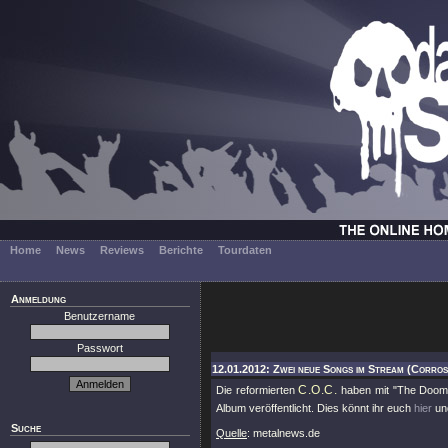
Home
News
Reviews
Berichte
Tourdaten
Anmeldung
Benutzername
Passwort
12.01.2012: Zwei neue Songs im Stream (Corros
C.O.C.
Die reformierten
haben mit "The Doom"
Album veröffentlicht. Dies könnt ihr euch
hier
un
Suche
Quelle
: metalnews.de