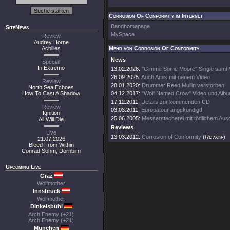
Corrosion Of Conformity im Internet
Bandhomepage
SiteNews
MySpace
Review
Audrey Horne
Achilles
Mehr von Corrosion Of Conformity
News
Special
In Extremo
13.02.2026:
"Gimme Some Moore" Single samt 
26.09.2025:
Auch Amis mit neuem Video
Review
28.01.2020:
Drummer Reed Mullin verstorben
North Sea Echoes
How To Cast A Shadow
04.12.2017:
"Wolf Named Crow" Video und Albu
17.12.2011:
Details zur kommenden CD
Review
03.03.2011:
Europatour angekündigt!
Ignition
25.06.2005:
Messerstecherei mit tödlichem Au
All Will Die
Reviews
Live
13.03.2012:
Corrosion of Conformity
(
Review
)
21.07.2026
Bleed From Within
Conrad Sohm, Dornbirn
Upcoming Live
Graz
Wolfmother
Innsbruck
Wolfmother
Dinkelsbühl
Arch Enemy (+21)
Arch Enemy (+21)
München