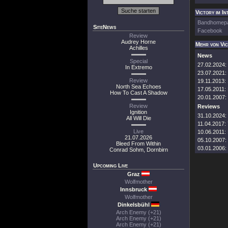
Victory im In
Bandhomep
SiteNews
Facebook
Review
Audrey Horne
Mehr von Vi
Achilles
News
Special
27.02.2024:
In Extremo
23.07.2021:
Review
19.11.2013:
North Sea Echoes
17.05.2011:
How To Cast A Shadow
20.01.2007:
Review
Reviews
Ignition
31.10.2024:
All Will Die
11.04.2017:
Live
10.06.2011:
21.07.2026
05.10.2007:
Bleed From Within
03.01.2006:
Conrad Sohm, Dornbirn
Upcoming Live
Graz
Wolfmother
Innsbruck
Wolfmother
Dinkelsbühl
Arch Enemy (+21)
Arch Enemy (+21)
Arch Enemy (+21)