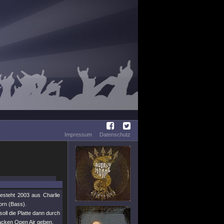
Impressum
Datenschutz
steht 2003 aus Charlie
orn (Bass).
ll die Platte dann durch
acken Open Air geben.