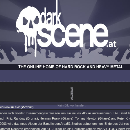
Kein Bild vorhanden.
Reunionspläne (Victory)
ben sich wieder zusammengeschlossen um ein neues Album aufzunehmen. Die Band be
g), Fritz Randow (Drums), Herman Frank (Gitarre), Tommy Newton (Gitarre) and Peter Kn
003 wird das neue Album der Band in den Area51 Studios aufgenommen. Ende des Jahres so
mmer Records erscheinen. Am 31. Juli soll es ein Reunionskonzert von VICTORY beim W