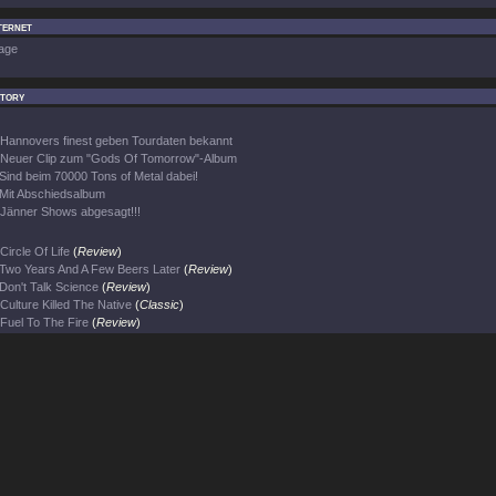
ternet
age
ctory
Hannovers finest geben Tourdaten bekannt
Neuer Clip zum "Gods Of Tomorrow"-Album
Sind beim 70000 Tons of Metal dabei!
Mit Abschiedsalbum
Jänner Shows abgesagt!!!
Circle Of Life
(
Review
)
Two Years And A Few Beers Later
(
Review
)
Don't Talk Science
(
Review
)
Culture Killed The Native
(
Classic
)
Fuel To The Fire
(
Review
)