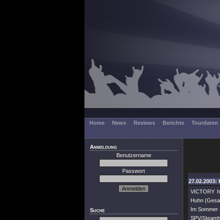
Home
News
Reviews
Berichte
Tourdaten
Anmeldung
Benutzername
Passwort
27.02.2003: 
VICTORY ha
Huhn (Gesan
Im Sommer 2
Suche
SPV/Steamha