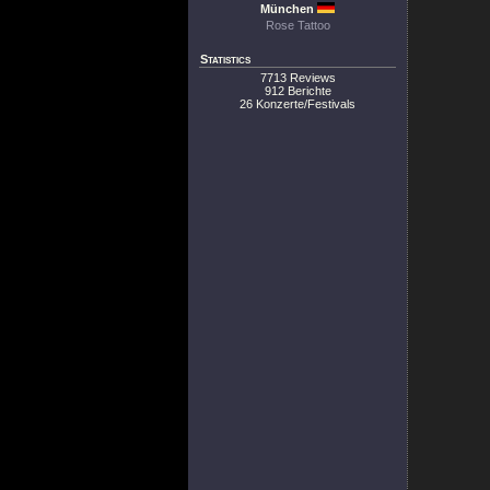
München
Rose Tattoo
Statistics
7713 Reviews
912 Berichte
26 Konzerte/Festivals