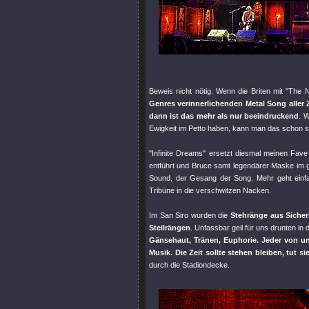
Beweis nicht nötig. Wenn die Briten mit
"The 
Genres verinnerlichenden Metal Song aller Z
dann ist das mehr als nur beeindruckend
. W
Ewigkeit im Petto haben, kann man das schon s
"Infinite Dreams"
ersetzt diesmal meinen Fav
entführt und Bruce samt legendärer Maske im g
Sound, der Gesang der Song. Mehr geht einfac
Tribüne in die verschwitzen Nacken.
Im San Siro wurden die
Stehränge aus Sicherh
Steilrängen
. Unfassbar geil für uns drunten in
Gänsehaut, Tränen, Euphorie. Jeder von un
Musik. Die Zeit sollte stehen bleiben, tut si
durch die Stadiondecke.