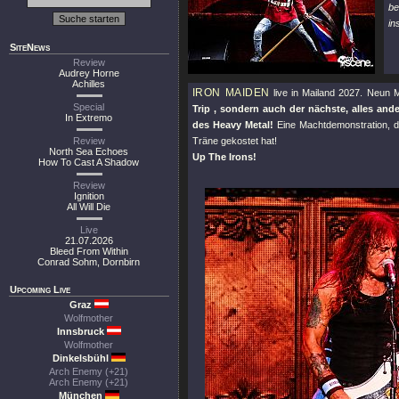
be
in
SiteNews
Review
Audrey Horne
Achilles
IRON MAIDEN
live in Mailand 2027. Neun 
Special
Trip , sondern auch der nächste, alles and
In Extremo
des Heavy Metal!
Eine Machtdemonstration, di
Review
Träne gekostet hat!
North Sea Echoes
Up The Irons!
How To Cast A Shadow
Review
Ignition
All Will Die
Live
21.07.2026
Bleed From Within
Conrad Sohm, Dornbirn
Upcoming Live
Graz
Wolfmother
Innsbruck
Wolfmother
Dinkelsbühl
Arch Enemy (+21)
Arch Enemy (+21)
München