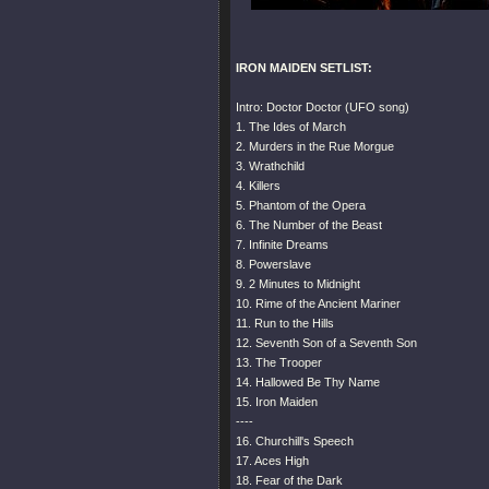
IRON MAIDEN SETLIST:
Intro: Doctor Doctor (UFO song)
1. The Ides of March
2. Murders in the Rue Morgue
3. Wrathchild
4. Killers
5. Phantom of the Opera
6. The Number of the Beast
7. Infinite Dreams
8. Powerslave
9. 2 Minutes to Midnight
10. Rime of the Ancient Mariner
11. Run to the Hills
12. Seventh Son of a Seventh Son
13. The Trooper
14. Hallowed Be Thy Name
15. Iron Maiden
----
16. Churchill's Speech
17. Aces High
18. Fear of the Dark