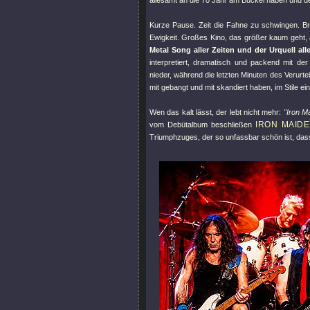
allesamt an die 70 Jahr am Buckel haben und de
Kurze Pause. Zeit die Fahne zu schwingen. Br
Ewigkeit. Großes Kino, das größer kaum geht,
Metal Song aller Zeiten und der Urquell al
interpretiert, dramatisch und packend mit der
nieder, während die letzten Minuten des Verurt
mit gebangt und mit skandiert haben, im Stile e
Wen das kalt lässt, der lebt nicht mehr:
"Iron M
IRON MAID
vom Debütalbum beschließen
Triumphzuges, der so unfassbar schön ist, dass e