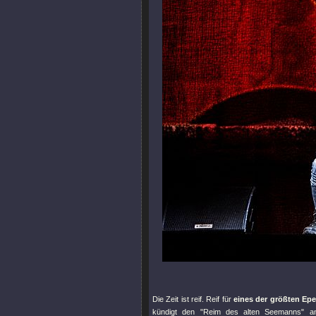
Die Zeit ist reif. Reif für
eines der größten Epen
kündigt den
"Reim des alten Seemanns"
an