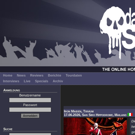
Home
News
Reviews
Berichte
Tourdaten
Interviews
Live
Specials
Archiv
Anmeldung
Benutzername
Passwort
Iron Maiden, Trivium
17.06.2026, San Siro Hippodrome, Mailand
Di
he
Suche
ge