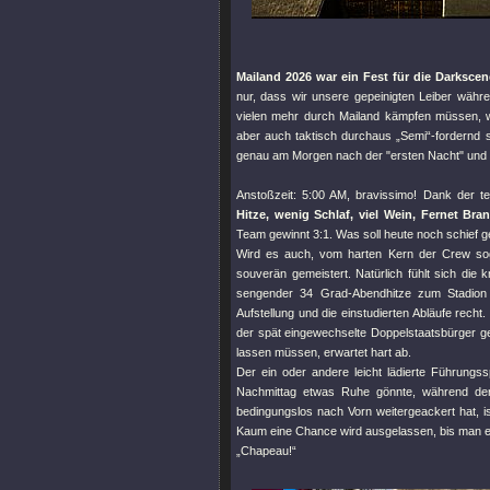
Mailand 2026 war ein Fest für die Darksce
nur, dass wir unsere gepeinigten Leiber währe
vielen mehr durch Mailand kämpfen müssen, 
aber auch taktisch durchaus „Semi“-fordernd se
genau am Morgen nach der
"ersten Nacht"
und 
Anstoßzeit: 5:00 AM, bravissimo! Dank der 
Hitze, wenig Schlaf, viel Wein, Fernet Bra
Team gewinnt 3:1. Was soll heute noch schief 
Wird es auch, vom harten Kern der Crew sog
souverän gemeistert. Natürlich fühlt sich die
sengender 34 Grad-Abendhitze zum Stadion 
Aufstellung und die einstudierten Abläufe recht
der spät eingewechselte Doppelstaatsbürger ge
lassen müssen, erwartet hart ab.
Der ein oder andere leicht lädierte Führungss
Nachmittag etwas Ruhe gönnte, während der 
bedingungslos nach Vorn weitergeackert hat, ist 
Kaum eine Chance wird ausgelassen, bis man end
„Chapeau!“