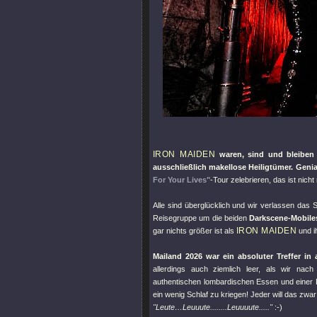
IRON MAIDEN
waren, sind und bleiben d
ausschließlich makellose Heiligtümer. Genial
For Your Lives"
-Tour zelebrieren, das ist nic
Alle sind überglücklich und wir verlassen das 
Reisegruppe um die beiden
Darkscene-Mobile
IRON MAIDEN
gar nichts größer ist als
und i
Mailand 2026 war ein absoluter Treffer in
allerdings auch ziemlich leer, als wir nac
authentischen lombardischen Essen und einer 
ein wenig Schlaf zu kriegen! Jeder will das zwa
"Leute…Leuuute........Leuuuute....."
:-)