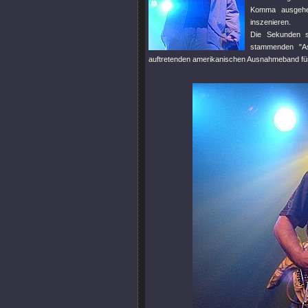
Komma ausgehe
inszenieren.
Die Sekunden sc
stammenden
"A
auftretenden amerikanischen Ausnahmeband für 