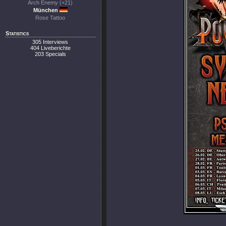
Arch Enemy (+21)
München
Rose Tattoo
Statistics
305 Interviews
404 Liveberichte
203 Specials