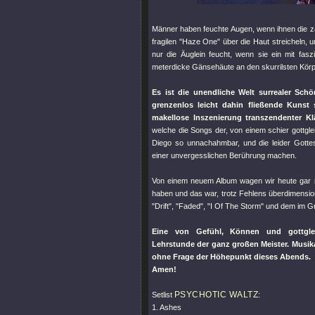
Männer haben feuchte Augen, wenn ihnen die z
fragilen
"Haze One"
über die Haut streicheln, 
nur die Äuglein feucht, wenn sie ein mit fa
meterdicke Gänsehäute an den skurrilsten Kör
Es ist die unendliche Welt surrealer Schö
grenzenlos leicht dahin fließende Kunst 
makellose Inszenierung transzendenter K
welche die Songs der, von einem schier gottgl
Diego so unnachahmbar, und die leider Gotte
einer unvergesslichen Berührung machen.
Von einem neuem Album wagen wir heute gar 
haben und das war, trotz Fehlens überdimensi
"Drift"
,
"Faded"
,
"I Of The Storm"
und dem im Gr
Eine von Gefühl, Können und gottgleic
Lehrstunde der ganz großen Meister. Musik
ohne Frage der Höhepunkt dieses Abends.
Amen!
PSYCHOTIC WALTZ
Setlist
:
1. Ashes