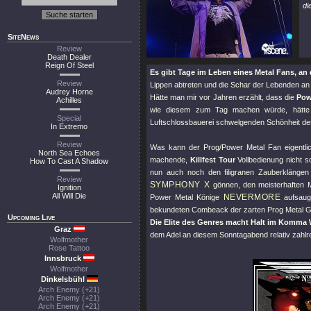
di
SiteNews
Review
Death Dealer
Reign Of Steel
Es gibt Tage im Leben eines Metal Fans, an
Review
Lippen abtreten und die Schar der Lebenden a
Audrey Horne
Hätte man mir vor Jahren erzählt, dass die
Pow
Achilles
wie diesem zum Tag machen würde, hätte 
Special
Luftschlossbauerei schwelgenden Schönheit d
In Extremo
Review
Was kann der Prog/Power Metal Fan eigentlic
North Sea Echoes
machende,
Killfest Tour
Vollbedienung nicht s
How To Cast A Shadow
nun auch noch den filigranen Zauberklängen
Review
SYMPHONY X
gönnen, den meisterhaften Mi
Ignition
All Will Die
NEVERMORE
Power Metal Könige
aufsaug
bekundeten Combeack der zarten Prog Metal G
Upcoming Live
Die Elite des Genres macht Halt im Komma
Graz
dem Adel an diesem Sonntagabend relativ zahlr
Wolfmother
Rose Tattoo
Innsbruck
Wolfmother
Dinkelsbühl
Arch Enemy (+21)
Arch Enemy (+21)
Arch Enemy (+21)