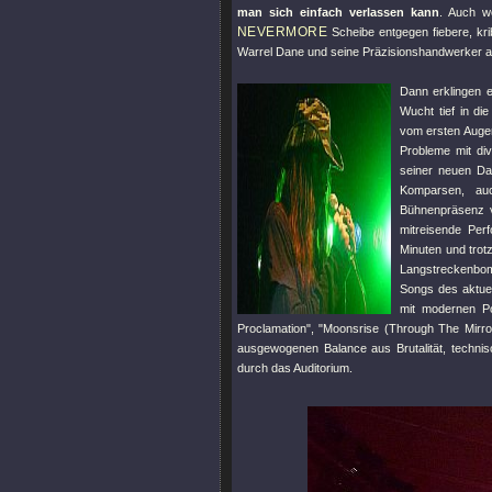
man sich einfach verlassen kann
. Auch w
NEVERMORE
Scheibe entgegen fiebere, krib
Warrel Dane und seine Präzisionshandwerker 
Dann erklingen 
Wucht tief in d
vom ersten Augen
Probleme mit div
seiner neuen Da
Komparsen, au
Bühnenpräsenz vo
mitreisende Per
Minuten und trot
Langstreckenbom
Songs des aktue
mit modernen Po
Proclamation"
,
"Moonsrise (Through The Mirro
ausgewogenen Balance aus Brutalität, techni
durch das Auditorium.