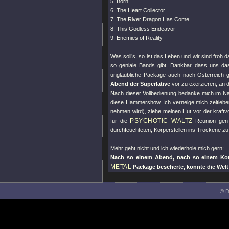
5. Born
6. The Heart Collector
7. The River Dragon Has Come
8. This Godless Endeavor
9. Enemies of Reality
Was soll’s, so ist das Leben und wir sind froh
so geniale Bands gibt. Dankbar, dass uns da
unglaubliche Package auch nach Österreich g
Abend der Superlative
vor zu exerzieren, an d
Nach dieser Vollbedienung bedanke mich im N
diese Hammershow. Ich verneige mich zeitleb
nehmen wird), ziehe meinen Hut vor der kraft
PSYCHOTIC WALTZ
für die
Reunion gen 
durchfeuchteten, Körperstellen ins Trockene z
Mehr geht nicht und ich wiederhole mich gern:
Nach so einem Abend, nach so einem Ko
METAL
Package bescherte, könnte die Welt
© D