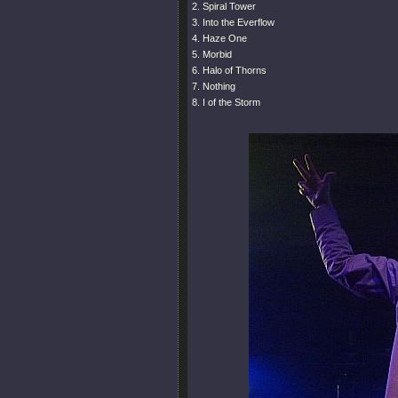
2. Spiral Tower
3. Into the Everflow
4. Haze One
5. Morbid
6. Halo of Thorns
7. Nothing
8. I of the Storm