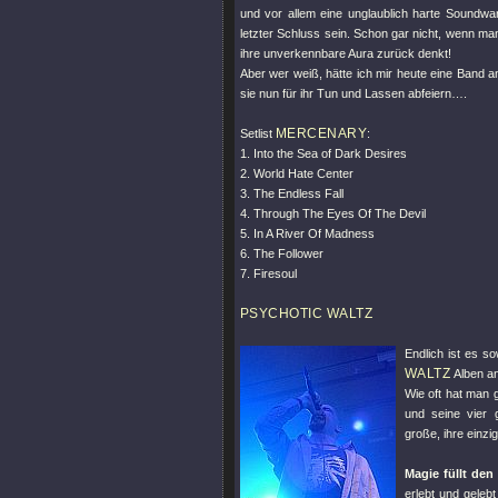
und vor allem eine unglaublich harte Soundwa
letzter Schluss sein. Schon gar nicht, wenn m
ihre unverkennbare Aura zurück denkt!
Aber wer weiß, hätte ich mir heute eine Band an
sie nun für ihr Tun und Lassen abfeiern….
MERCENARY
Setlist
:
1. Into the Sea of Dark Desires
2. World Hate Center
3. The Endless Fall
4. Through The Eyes Of The Devil
5. In A River Of Madness
6. The Follower
7. Firesoul
PSYCHOTIC WALTZ
Endlich ist es so
WALTZ
Alben an
Wie oft hat man 
und seine vier 
große, ihre einzi
Magie füllt de
erlebt und geleb