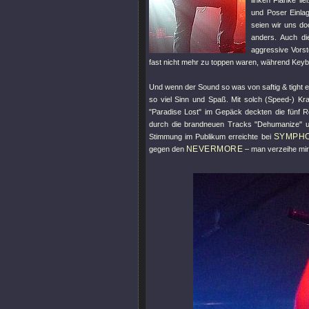
linken Flanke li
und Poser Einla
seien wir uns do
anders. Auch di
aggressive Vorst
fast nicht mehr zu toppen waren, während Keybo
Und wenn der Sound so was von saftig & tight e
so viel Sinn und Spaß. Mit solch (Speed-) K
"Paradise Lost"
im Gepäck deckten die fünf Rou
durch die brandneuen Tracks
"Dehumanize"
u
SYMPH
Stimmung im Publikum erreichte bei
NEVERMORE
gegen den
– man verzeihe mir 