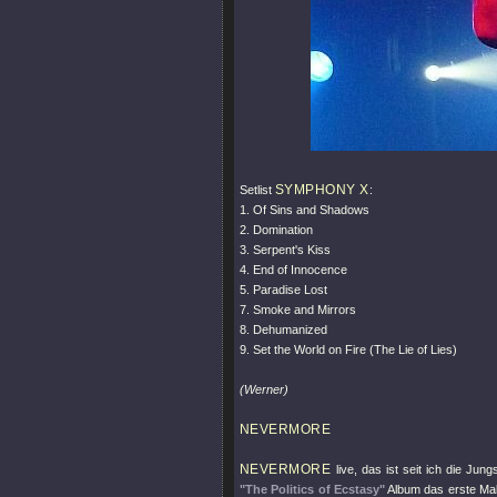
SYMPHONY X
Setlist
:
1. Of Sins and Shadows
2. Domination
3. Serpent's Kiss
4. End of Innocence
5. Paradise Lost
7. Smoke and Mirrors
8. Dehumanized
9. Set the World on Fire (The Lie of Lies)
(Werner)
NEVERMORE
NEVERMORE
live, das ist seit ich die Ju
"The Politics of Ecstasy"
Album das erste Mal