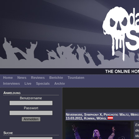
Home
News
Reviews
Berichte
Tourdaten
Interviews
Live
Specials
Archiv
Anmeldung
Benutzername
Passwort
Nevermore, Symphony X, Psychotic Waltz, Mer
13.03.2011, Komma, Wörgl
Es
di
Suche
Ma