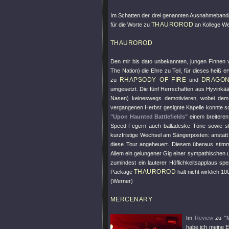
Im Schatten der drei genannten Ausnahmebands 
THAUROROD
für die Worte zu
an Kollege W
THAUROROD
Den mir bis dato unbekannten, jungen Finnen
The Nation) die Ehre zu Teil, für dieses heiß
RHAPSODY OF FIRE
DRAGO
zu
und
umgesetzt. Die fünf Herrschaften aus Hyvinkää 
Nasen) keineswegs demotivieren, wobei dem
vergangenen Herbst gesignte Kapelle konnte so
"Upon Haunted Battlefields"
einem breiteren
Speed-Fegern auch balladeske Töne sowie st
kurzfristige Wechsel am Sängerposten: anstatt
diese Tour angeheuert. Diesem überaus stimm
Allem ein gelungener Gig einer sympathischen
zumindest ein lauterer Höflichkeitsapplaus s
THAUROROD
Package
halt nicht wirklich 1
(Werner)
MERCENARY
Im
Review
zu
"
habe ich meine E