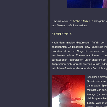
SYMPHONY X
...für die Worte zu
übergebe ic
des Abends zurück zu melden…
SYMPHONY X
Nach dem magisch-betörenden Auftritt von
sogenannten Co-Headliner- bzw. Jägerrolle 
erwarten, dass die Stage-Performance in Sa
nachhinken würde. Ebenso war kaum zu erwa
europäischen Topprojekten (unter anderem bei
Ansprüchen nicht gerecht werden würde, oder 
heimlichen Gewinner des Abends – fast nicht sig
Bei einer souve
Dasein stets im
dann auch Spiel
Metaller vor de
kräftige (um nic
gleich sympathis
Sahne, was er s