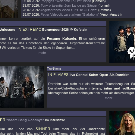
06.08.2026:
Poppiges "Welcome To Life"-Video
(Hansen)
29.07.2026:
Tony präsentiertJorn Lande als Sänger
(Iommi)
28.07.2026:
Abgefahrenes Video zu "THe Ol Grizz"
(Primus)
25.07.2026:
Fetter Videoclip zu starkem "Gjallahorn"
(Amon Amarth)
IN EXTREMO
Verlosung:
Burgentour 2026 @ Kufstein:
änner kehren zurück auf die
Festung Kufstein
. Einen schöneren
nte es für das Comeback der legendären Burgentour-Konzertreihe
 Wir verlosen Tickets für die Show im September…
mehr...
TopStory
IN FLAMES
live Conrad-Sohm-Open-Air, Dornbirn
Dornbirn war nicht nur ein weiterer Triumphzug der S
Beinahe-Club-Atmosphäre
intensiv, intim und vollko
überragender Setlist schon jetzt ein mehr als denkwürdige
mehr...
NER
"Boom Bang Goodbye"
im Interview:
SINNER
 um das Ende von
und mehr als vier Jahrzehnte
hte geht, landen Mat und Tobi beim Thema, das im Ruhrgebiet fast