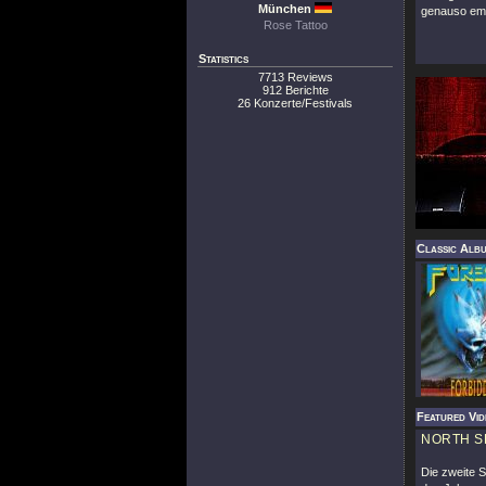
München
genauso emot
Rose Tattoo
Statistics
7713 Reviews
912 Berichte
26 Konzerte/Festivals
Classic Alb
Featured Vid
NORTH S
Die zweite 