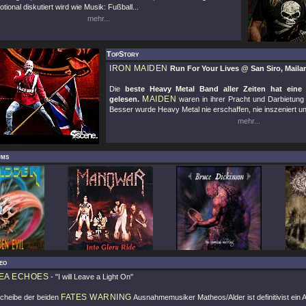
ional diskutiert wird wie Musik: Fußball...
mehr...
TopStory
IRON MAIDEN
Run For Your Lives @ San Siro, Maila
Die
beste Heavy Metal Band aller Zeiten hat eine 
MAIDEN
gelesen.
waren in ihrer Pracht und Darbietung w
Besser wurde Heavy Metal nie erschaffen, nie inszeniert und 
mehr...
ums
eo
EA ECHOES
-
"I will Leave a Light On"
FATES WARNING
Scheibe der beiden
Ausnahmemusiker Matheos/Alder ist definitivist ein 