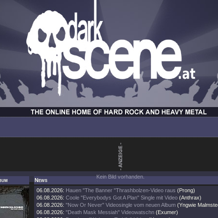
Kein Bild vorhanden.
bum
News
06.08.2026:
Hauen "The Banner "Thrashbolzen-Video raus
(Prong)
06.08.2026:
Coole "Everybodys Got A Plan" Single mit Video
(Anthrax)
06.08.2026:
"Now Or Never" Videosingle vom neuen Album
(Yngwie Malmste
06.08.2026:
"Death Mask Messiah" Videowatschn
(Exumer)