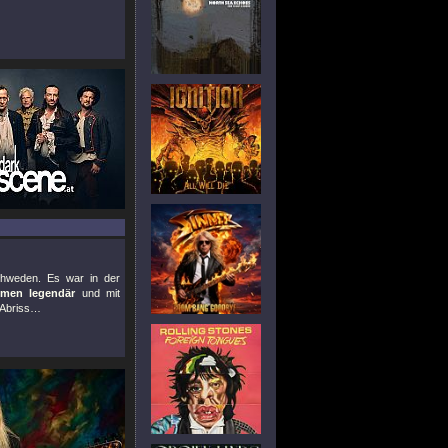
chweden. Es war in der
mmen legendär
und mit
r Abriss…