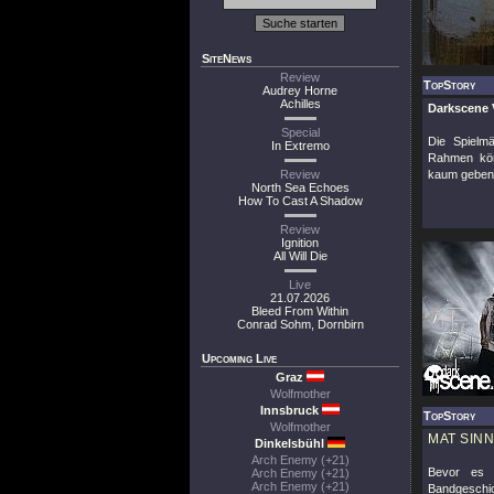
SiteNews
Review
TopStory
Audrey Horne
Achilles
Darkscene 
Special
Die Spielm
In Extremo
Rahmen kön
Review
kaum geben!
North Sea Echoes
How To Cast A Shadow
Review
Ignition
All Will Die
Live
21.07.2026
Bleed From Within
Conrad Sohm, Dornbirn
Upcoming Live
Graz
Wolfmother
Innsbruck
TopStory
Wolfmother
MAT SIN
Dinkelsbühl
Arch Enemy (+21)
Bevor es
Arch Enemy (+21)
Arch Enemy (+21)
Bandgeschic