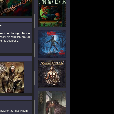
nd:
weitere heilige Messe
ohl nie wirklich größer.
nie gespielt....
Anwärter auf das Album