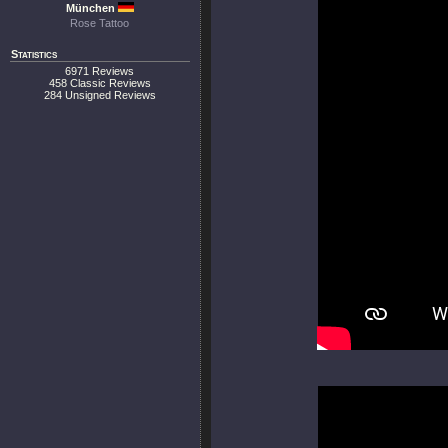
München
Rose Tattoo
Statistics
6971 Reviews
458 Classic Reviews
284 Unsigned Reviews