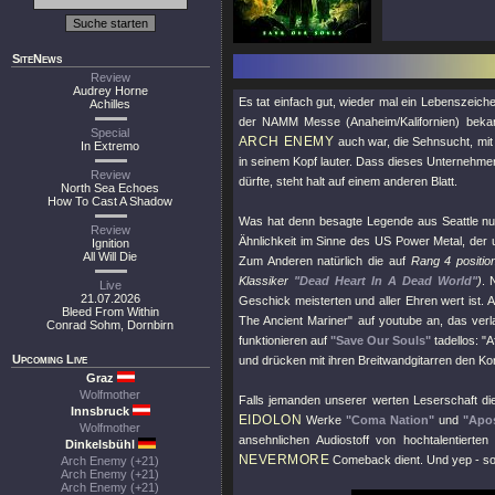
SiteNews
Review
Audrey Horne
Es tat einfach gut, wieder mal ein Lebenszeic
Achilles
der NAMM Messe (Anaheim/Kalifornien) beka
Special
ARCH ENEMY
auch war, die Sehnsucht, mit
In Extremo
in seinem Kopf lauter. Dass dieses Unternehm
Review
dürfte, steht halt auf einem anderen Blatt.
North Sea Echoes
How To Cast A Shadow
Was hat denn besagte Legende aus Seattle nun
Review
Ähnlichkeit im Sinne des US Power Metal, der 
Ignition
All Will Die
Zum Anderen natürlich die auf
Rang 4 positio
Klassiker
"Dead Heart In A Dead World"
)
. 
Live
21.07.2026
Geschick meisterten und aller Ehren wert ist
Bleed From Within
The Ancient Mariner"
auf youtube an, das verl
Conrad Sohm, Dornbirn
funktionieren auf
"Save Our Souls"
tadellos:
"A
Upcoming Live
und drücken mit ihren Breitwandgitarren den 
Graz
Wolfmother
Falls jemanden unserer werten Leserschaft di
Innsbruck
EIDOLON
Werke
"Coma Nation"
und
"Apos
Wolfmother
ansehnlichen Audiostoff von hochtalentiert
Dinkelsbühl
NEVERMORE
Comeback dient. Und yep - s
Arch Enemy (+21)
Arch Enemy (+21)
Arch Enemy (+21)