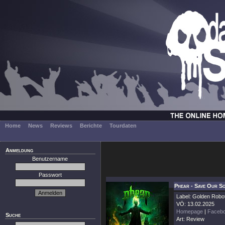
Home
News
Reviews
Berichte
Tourdaten
Anmeldung
Benutzername
Passwort
Phear - Save Our S
Label: Golden Robo
VÖ: 13.02.2025
Homepage
|
Faceb
Suche
Art: Review