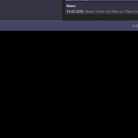
News
14.02.2025:
Neuer Track und Infos zu "Save Ou
© D