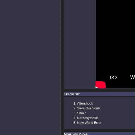
Trackliste
Aftershock
Save Our Souls
Snake
Narcosythesis
New World Error
Mehr von Phear