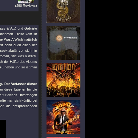
(290 Reviews)
ass & Vox) und Gabriele
zunehmen. Diese kam im
he Was A Witch‘ natürlich
ellt dann auch einen der
pektakulär vor sich hin
oman, she was a witch"
ach der Hälfte des Albums
 zu heben und so ist man
. Der Verfasser dieser
diese Italiener für die
ch für dieses Unterfangen
lte man sich künftig bei
ber die entsprechenden