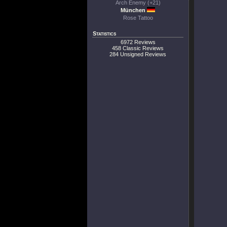
Arch Enemy (+21)
München
Rose Tattoo
Statistics
6972 Reviews
458 Classic Reviews
284 Unsigned Reviews