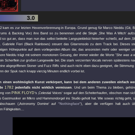
3.0
2 kam es zur letzten Hexenverbrennung in Europa. Grund genug für Marco Nieddu (Git, B
Drums & Backing Vox) ihre Band so zu benennen und die Single ‚She Was A Witch‘ auf
so gut an, dass man nun das selbst betitelte Langspieldebüt hinterher schießt, auf dem ‚S
st. Gabriele Fiori (Black Rainbows) steuert das Gitarrensolo zu dem Track bei. Dieses st
htigen Höhepunkte auf dem vorliegenden Album dar, das ansonsten mehr oder weniger uns
nore Nieddu trägt mit seinem monotonen Gesang, der immer wieder die Worte
"She was a w
ein Scherflein zur großen Langeweile bei. Die stark verzerrten Vocals nerven spätestens n
eine abgegriffenen Stoner und Fuzz Riffs sind auch nicht eben dazu geeignet, die Stimmung
enn der Spuk nach knapp vierzig Minuten endlich vorbei ist.
n einen wohlmöglich Kunst verkörpert, kann bei dem anderen zuweilen einfach weg
1782
rde
jedenfalls nicht wirklich vermissen
. Und um beim Thema zu bleiben, gehören 
PINK FLOYD
gung von
's ‚Celestial Voices‘ sogar auf den Scheiterhaufen, obschon man si
s Gastmusiker an Mikro und Hammondorgel ins Studio geholt hat. Wie sowas richtig geht, sol
bschauen (‚Astronomy Domine‘ auf
"Nothingface"
), aber die verfügen halt auch ü
n Fähigkeiten....