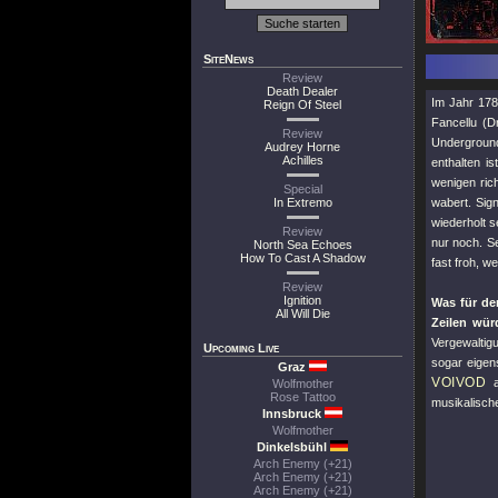
SiteNews
Review
Death Dealer
Im Jahr 178
Reign Of Steel
Fancellu (
Review
Underground 
Audrey Horne
Achilles
enthalten i
wenigen ric
Special
In Extremo
wabert. Sig
wiederholt s
Review
nur noch. S
North Sea Echoes
How To Cast A Shadow
fast froh, w
Review
Ignition
Was für de
All Will Die
Zeilen wü
Vergewalti
Upcoming Live
sogar eigen
Graz
VOIVOD
a
Wolfmother
Rose Tattoo
musikalische
Innsbruck
Wolfmother
Dinkelsbühl
Arch Enemy (+21)
Arch Enemy (+21)
Arch Enemy (+21)