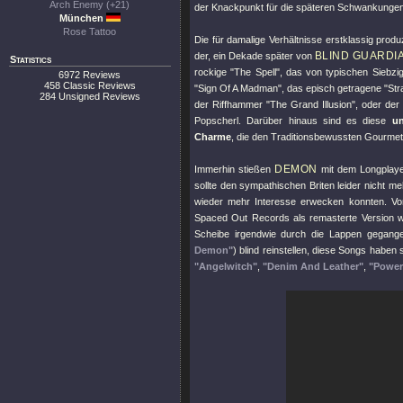
Arch Enemy (+21)
der Knackpunkt für die späteren Schwankunge
München
Rose Tattoo
Die für damalige Verhältnisse erstklassig produ
BLIND GUARDI
der, ein Dekade später von
Statistics
rockige
"The Spell"
, das von typischen Siebz
6972 Reviews
458 Classic Reviews
"Sign Of A Madman"
, das episch getragene
"Str
284 Unsigned Reviews
der Riffhammer
"The Grand Illusion"
, oder de
Popscherl. Darüber hinaus sind es diese
un
Charme
, die den Traditionsbewussten Gourmet
DEMON
Immerhin stießen
mit dem Longplayer
sollte den sympathischen Briten leider nicht m
wieder mehr Interesse erwecken konnten. V
Spaced Out Records als remasterte Version wi
Scheibe irgendwie durch die Lappen gegang
Demon"
) blind reinstellen, diese Songs haben
"Angelwitch"
,
"Denim And Leather"
,
"Powe