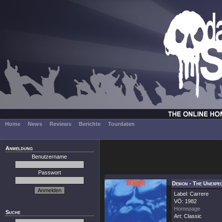
Home
News
Reviews
Berichte
Tourdaten
Anmeldung
Benutzername
Passwort
Demon - The Unexpe
Label: Carrere
VÖ: 1982
Homepage
Suche
Art: Classic