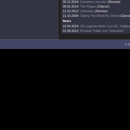
30.12.2016:
Cemetery Junction
(
Review
)
09.02.2014:
The Plague
(
Classic
)
13.10.2012:
Unbroken
(
Review
)
21.10.2004:
Taking The World By Storm
(
Classi
News
15.04.2024:
UK-Legende liefert zum 45. Jubiläu
22.09.2012:
Preview Trailer von "Unbroken"
© D