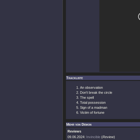
Trackliste
An observation
Don't break the circle
The spell
Total possession
Sign of a madman
Victim of fortune
Mehr von Demon
Reviews
09.06.2024:
Invincible
(
Review
)