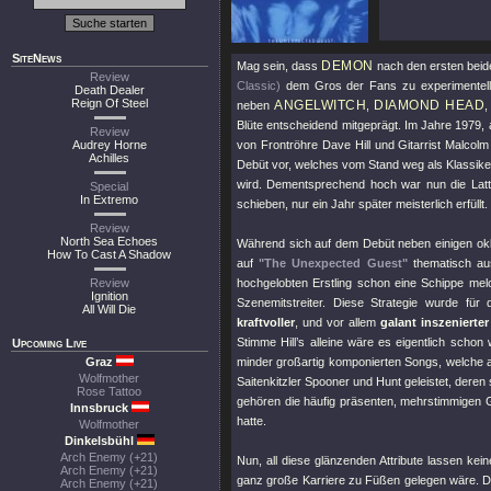
SiteNews
DEMON
Mag sein, dass
nach den ersten beid
Review
Classic)
dem Gros der Fans zu experimentell 
Death Dealer
Reign Of Steel
ANGELWITCH
DIAMOND HEAD
neben
,
Blüte entscheidend mitgeprägt. Im Jahre 1979, 
Review
Audrey Horne
von Frontröhre Dave Hill und Gitarrist Malco
Achilles
Debüt vor, welches vom Stand weg als Klassiker
wird. Dementsprechend hoch war nun die Latte
Special
In Extremo
schieben, nur ein Jahr später meisterlich erfüllt.
Review
North Sea Echoes
Während sich auf dem Debüt neben einigen okkul
How To Cast A Shadow
auf
"The Unexpected Guest"
thematisch au
Review
hochgelobten Erstling schon eine Schippe melo
Ignition
Szenemitstreiter. Diese Strategie wurde für d
All Will Die
kraftvoller
, und vor allem
galant inszenierte
Stimme Hill’s alleine wäre es eigentlich scho
Upcoming Live
Graz
minder großartig komponierten Songs, welche a
Wolfmother
Saitenkitzler Spooner und Hunt geleistet, deren
Rose Tattoo
gehören die häufig präsenten, mehrstimmigen
Innsbruck
hatte.
Wolfmother
Dinkelsbühl
Arch Enemy (+21)
Nun, all diese glänzenden Attribute lassen ke
Arch Enemy (+21)
ganz große Karriere zu Füßen gelegen wäre. D
Arch Enemy (+21)