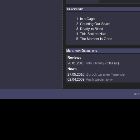
Trackliste
In a Cage
Counting Our Scars
Ready to Bleed
This Broken Halo
The Moment Is Gone
Mehr von Desultory
Reviews
20.01.2013:
Into Eternity
(
Classic
)
News
27.05.2010:
Zurück zu alten Tugenden
02.04.2009:
Auch wieder aktiv
© D