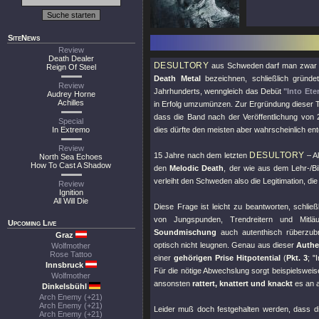
SiteNews
Review
Death Dealer
DESULTORY
aus Schweden darf man zwar ni
Reign Of Steel
Death Metal
bezeichnen, schließlich gründ
Review
Jahrhunderts, wenngleich das Debüt
"Into Ete
Audrey Horne
Achilles
in Erfolg umzumünzen. Zur Ergründung dieser Ta
dass die Band nach der Veröffentlichung von
Special
In Extremo
dies dürfte den meisten aber wahrscheinlich en
Review
DESULTORY
15 Jahre nach dem letzten
– A
North Sea Echoes
How To Cast A Shadow
den
Melodic Death
, der wie aus dem Lehr-/B
verleiht den Schweden also die Legitimation, d
Review
Ignition
All Will Die
Diese Frage ist leicht zu beantworten, schließ
von Jungspunden, Trendreitern und Mitl
Upcoming Live
Soundmischung
auch autenthisch rüberzub
Graz
optisch nicht leugnen. Genau aus dieser
Authen
Wolfmother
Rose Tattoo
einer
gehörigen Prise Hitpotential
(
Pkt. 3
;
"
Innsbruck
Für die nötige Abwechslung sorgt beispielswe
Wolfmother
ansonsten
rattert, knattert und knackt
es an a
Dinkelsbühl
Arch Enemy (+21)
Arch Enemy (+21)
Leider muß doch festgehalten werden, dass d
Arch Enemy (+21)