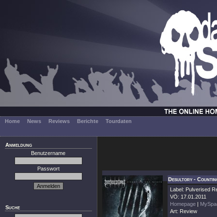
Home
News
Reviews
Berichte
Tourdaten
Anmeldung
Benutzername
Passwort
Desultory - Counti
Label: Pulverised 
VÖ: 17.01.2011
Homepage
|
MySpa
Suche
Art: Review