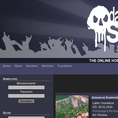
Home
News
Reviews
Berichte
Tourdaten
Anmeldung
Benutzername
Passwort
Japanische Kampfhör
Label: Unundeux
VÖ: 29.01.2010
Homepage
|
MySpa
Suche
Art: Review