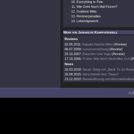
Everything Is Fine
Wie Geht Noch Mal Ficken?
Goldene Mitte
Rentnerparadies
Lebendgewicht
Mehr von Japanische Kampfhörspiele
Reviews
02.05.2011:
Kaputte Nackte Affen
(
Review
)
06.07.2009:
Luxusvernichtung
(
Review
)
25.10.2007:
Rauchen Und Yoga
(
Review
)
17.10.2006:
Früher War Auch Nicht Alles Gut
(
R
News
26.03.2018:
Neuer Song von „Back To Ze Root
26.08.2015:
Verschebeln ihre "Snare"
23.12.2010:
Bandauflösung und Abschiedsalbu
© D