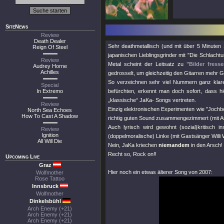
SiteNews
Review
Death Dealer
Sehr deathmetallisch (und mit über 5 Minuten
Reign Of Steel
japanischen Lieblingsgrinder mit
"Die Schlachtu
Review
Metal scheint der Leitsatz zu
"Bilder fress
Audrey Horne
Achilles
gedrosselt, um gleichzeitig den Gitarren mehr G
So verzeichnen sehr viel Nummern ganz klare 
Special
In Extremo
befürchten, erkennt man doch sofort, dass h
„klassische“ JaKa- Songs vertreten.
Review
Einzig elektronischen Experimenten wie
"Jochb
North Sea Echoes
How To Cast A Shadow
richtig guten Sound zusammengezimmert (mi
Auch lyrisch wird gewohnt (sozial)kritisch 
Review
Ignition
(doppelmoralische) Linke (mit Gastsänger Willi
All Will Die
Nein, JaKa kriechen
niemandem
in den Arsch!
Recht so, Rock on!!
Upcoming Live
Graz
Hier noch ein etwas älterer Song von 2007:
Wolfmother
Rose Tattoo
Innsbruck
Wolfmother
Dinkelsbühl
Arch Enemy (+21)
Arch Enemy (+21)
Arch Enemy (+21)