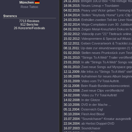
24.11.2015:
Bringen 10CD-Box "The Refuge Yea
München
18.06.2015:
Neues Lineup + Tourdaten
Rose Tattoo
04.02.2015:
Peavy und Victor geben Trennung 
14.04.2014:
Stellen "Anybody Home" Lyric-Clip 
Statistics
24.03.2014:
Enthüllen zweiten Teil der Liner-N
7713 Reviews
912 Berichte
26.02.2014:
Mega-Compilation zum 30. Jubiläu
26 Konzerte/Festivals
04.01.2013:
Zeigen Metal-Kreuzfahrt-Doku im 
20.02.2012:
Videoclip zum "21" Titeltrack online.
15.02.2012:
Videopremiere & Special auf iMusic
02.12.2011:
Geben Coverartwork & Tracklist zu
08.11.2011:
Up-date zur einundzwanzigsten (!) 
01.02.2010:
Stellen neues Prunkstück zum Test 
29.01.2010:
"Strings To A Web" Trailer veröffentl
23.01.2010:
In alle "Strings To A Web" Songs re
09.01.2010:
Zwei neue Songs auf Myspace gepa
12.11.2009:
Alle Infos zu "Strings To A Web" steh
10.08.2009:
Aufnahmen für neues Album beginn
23.01.2009:
Video vom TV-Total Auftritt.
20.11.2008:
Beim Raab-Bundesvisionscontest.
02.03.2008:
Zwei neue Clips veröffentlicht!
24.02.2008:
Video zu TV Total Auftritt!
14.02.2008:
In der Glotze
30.10.2006:
DVD in der Mache ...
05.11.2004:
Österreich Gig!
30.10.2004:
Flesh And Blood
15.07.2004:
"Soundchaser"-Kreatur ausgestellt
22.04.2004:
ab Herbst Doppel-DVD
16.07.2003:
Soundchaser