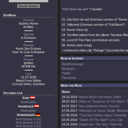
"Gib Dich nie auf"
Tracklist:
SiteNews
01. Gib Dich nie auf (German version of "Never
Review
Audrey Horne
02. Vollmond (German version of "Full Moon")
Achilles
03. Never Give Up
Special
04. Terrified (taken from the album "Nuclear Blast
In Extremo
05. Lord Of The Flies (orchestral version)
Review
06. Home (new song)
North Sea Echoes
+ enhanced video clip "Refuge" (recorded live 
How To Cast A Shadow
Rage im Internet
Review
Ignition
Bandhomepage
All Will Die
MySpace
Twitter
Live
21.07.2026
Facebook
Bleed From Within
Conrad Sohm, Dornbirn
Mehr von Rage
News
Upcoming Live
18.10.2019:
Neues Album und neues Video
Graz
28.07.2017:
Video zu "Seasons Of The Black" T
Wolfmother
03.07.2017:
Neu aufgenommene Classics
Innsbruck
Wolfmother
27.05.2017:
Videoclip zur neuen Single "Black
Dinkelsbühl
07.06.2016:
"The Devil Strikes Again" Videoclip.
Arch Enemy (+21)
02.05.2016:
"Spirits Of The Night" Lyric-Clip.
Arch Enemy (+21)
24.01.2016:
Zeigen den "My Way" Videoclip.
Arch Enemy (+21)