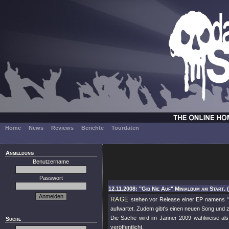
Home
News
Reviews
Berichte
Tourdaten
Anmeldung
Benutzername
Passwort
12.11.2008: "Gib Nie Auf" Minialbum am Start. 
RAGE
stehen vor Release einer EP namens
aufwartet. Zudem gibt's einen neuen Song und 
Die Sache wird im Jänner 2009 wahlweise al
Suche
veröffentlicht.