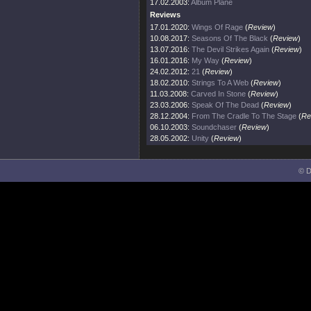
17.02.2003:
Album Pläne
Reviews
17.01.2020:
Wings Of Rage
(
Review
)
10.08.2017:
Seasons Of The Black
(
Review
)
13.07.2016:
The Devil Strikes Again
(
Review
)
16.01.2016:
My Way
(
Review
)
24.02.2012:
21
(
Review
)
18.02.2010:
Strings To A Web
(
Review
)
11.03.2008:
Carved In Stone
(
Review
)
23.03.2006:
Speak Of The Dead
(
Review
)
28.12.2004:
From The Cradle To The Stage
(
Re
06.10.2003:
Soundchaser
(
Review
)
28.05.2002:
Unity
(
Review
)
© D