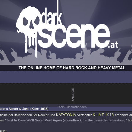
Kein Bild vorhanden.
Neues Album im Juni! (Klimt 1918)
KATATONIA
KLIMT 1918
cheibe der italienischen Stil-Rocker und
Verfechter
erscheint a
men
"Just In Case We'll Never Meet Again (soundtrack for the cassette generation)"
hör
klist: