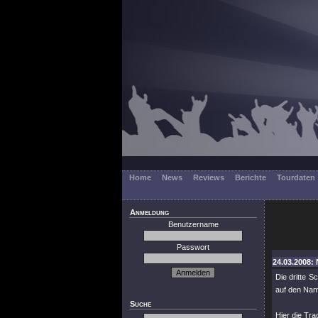
Home
News
Reviews
Berichte
Tourdaten
Anmeldung
Benutzername
Passwort
24.03.2008: 
Die dritte S
auf den Na
Suche
Hier die Trac