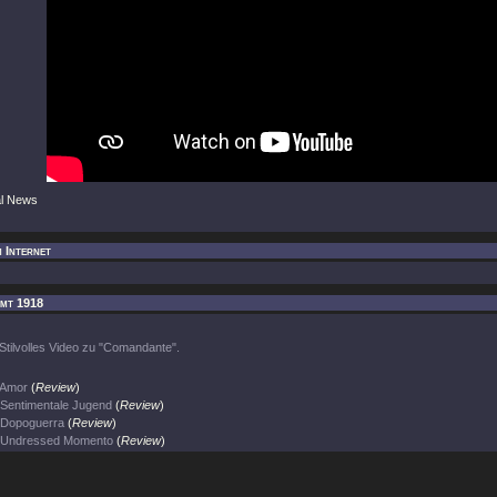
al News
m Internet
imt 1918
Stilvolles Video zu "Comandante".
Amor
(
Review
)
Sentimentale Jugend
(
Review
)
Dopoguerra
(
Review
)
Undressed Momento
(
Review
)