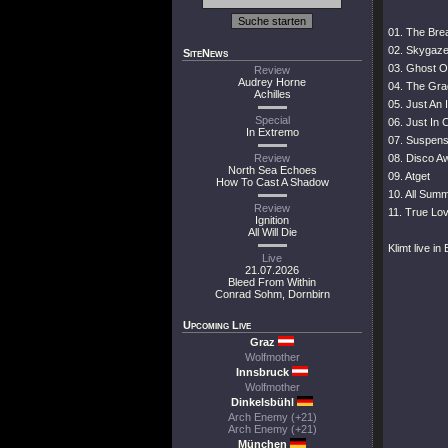
01. The Brea
02. Skygaze
SiteNews
03. Ghost Of
Review
Audrey Horne
04. The Gra
Achilles
05. Just An I
Special
06. Just In 
In Extremo
07. Suspen
Review
08. Disco 
North Sea Echoes
09. Atget
How To Cast A Shadow
10. All Sum
Review
11. True Lo
Ignition
All Will Die
Klimt live i
Live
21.07.2026
Bleed From Within
Conrad Sohm, Dornbirn
Upcoming Live
Graz
Wolfmother
Innsbruck
Wolfmother
Dinkelsbühl
Arch Enemy (+21)
Arch Enemy (+21)
München