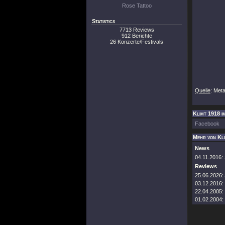
Rose Tattoo
Statistics
7713 Reviews
912 Berichte
26 Konzerte/Festivals
Quelle
: Met
Klimt 1918 i
Facebook
Mehr von Kl
News
04.11.2016:
Reviews
25.06.2026:
03.12.2016:
22.04.2005:
01.02.2004: