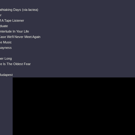
thtaking Days (via lactea)
r
 A Tape Listener
duate
nterlude In Your Life
Case We'll Never Meet Again
se Music
Awayness
mer Long
ve Is The Oldest Fear
n Budapest