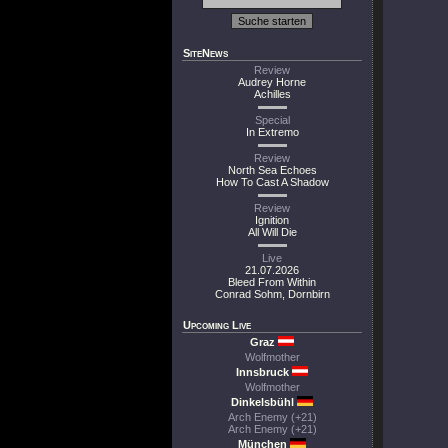
SiteNews
Review
Audrey Horne
Achilles
Special
In Extremo
Review
North Sea Echoes
How To Cast A Shadow
Review
Ignition
All Will Die
Live
21.07.2026
Bleed From Within
Conrad Sohm, Dornbirn
Upcoming Live
Graz
Wolfmother
Innsbruck
Wolfmother
Dinkelsbühl
Arch Enemy (+21)
Arch Enemy (+21)
München