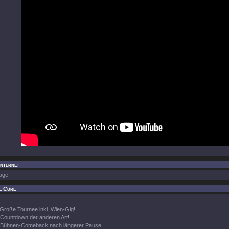
Internet
age
e Cure
Große Tournee inkl. Wien-Gig!
Countdown der anderen Art!
Bühnen-Comeback nach längerer Pause