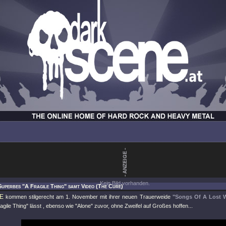
Kein Bild vorhanden.
Superbes "A Fragile Thing" samt Video (The Cure)
E
kommen stilgerecht am 1. November mit ihrer neuen Trauerweide
"Songs Of A Lost 
agile Thing"
lässt , ebenso wie
"Alone"
zuvor, ohne Zweifel auf Großes hoffen...