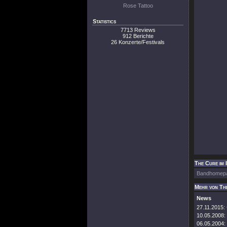
Rose Tattoo
Statistics
7713 Reviews
912 Berichte
26 Konzerte/Festivals
The Cure im 
Bandhomep
Mehr von Th
News
27.11.2015:
10.05.2008:
06.05.2004: