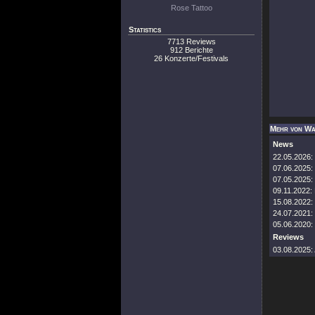
Rose Tattoo
Statistics
7713 Reviews
912 Berichte
26 Konzerte/Festivals
Mehr von Wa
News
22.05.2026:
07.06.2025:
07.05.2025:
09.11.2022:
15.08.2022:
24.07.2021:
05.06.2020:
Reviews
03.08.2025: