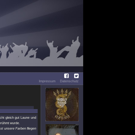
Impressum
Datenschutz
ht gleich gut Laune und
erühmt wurde.
sst unsere Farben fliegen