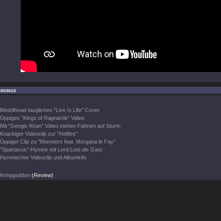
rkings
Meddlhead-taugliches "Live Is Life" Cover
Üppiges "Kings of Ragnarök" Video
Mit "Gengis Khan" Video stehen Fahnen auf Sturm
Knackiger Videoclip zur "Hellfire"
Üppiger Clip zu "Monsters feat. Morgana le Fay"
"Spartacus"-Hymne mit Lord Lost als Gast
Hymnischer Videoclip und Albuminfo
Armageddon
(
Review
)