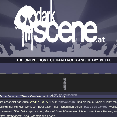
Kein Bild vorhanden.
Fettes Video mit "Bella Ciao"-Affinität (Warkings)
WARKINGS
st erscheint das dritte
ALbum
"Revolution"
und die neue Single
"Fight"
mac
ei nicht nur ein klein wenig an
"Beall Ciao"
, das nichtzuletzt durch
"Haus des Geldes"
weltb
mmentiert:
"Die Zeit ist gekommen, die Welt braucht eine Revolution. Erhebt eure Banner, la
et uns auf unserem Weg. Wir sind das Feuer!"