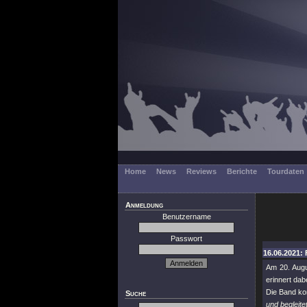
Home
News
Reviews
Berichte
Tourdaten
Anmeldung
Benutzername
Passwort
16.06.2021: 
Am 20. Augu
erinnert dab
Die Band ko
Suche
und begleit