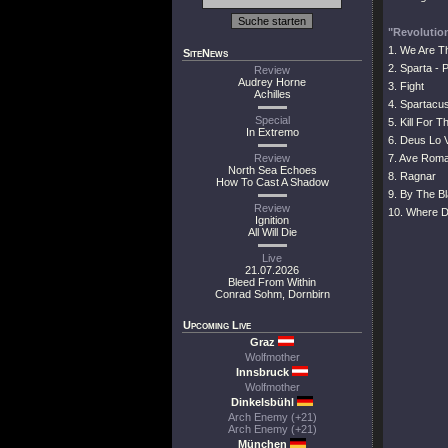
"Revolutio
1. We Are T
SiteNews
2. Sparta - P
Review
Audrey Horne
3. Fight
Achilles
4. Spartacu
Special
5. Kill For T
In Extremo
6. Deus Lo V
Review
7. Ave Rom
North Sea Echoes
8. Ragnar
How To Cast A Shadow
9. By The B
Review
10. Where 
Ignition
All Will Die
Live
21.07.2026
Bleed From Within
Conrad Sohm, Dornbirn
Upcoming Live
Graz
Wolfmother
Innsbruck
Wolfmother
Dinkelsbühl
Arch Enemy (+21)
Arch Enemy (+21)
München