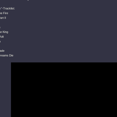
n"
-Tracklist:
he Fire
art II
s
he King
ult
a
lade
Dreams Die