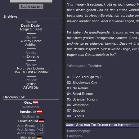
"Für meinen Geschmack gibt es nicht genug Mel
noch weiter gehen und es den Leuten wirklich
besonders im Heavy-Bereich. Ich schreibe im
SiteNews
wirklich darüber nach. Aber ich würde sagen, das
Review
Death Dealer
Reign Of Steel
Wir haben die grundlegenden Tracks so wie imm
Review
mit einem großen Toningenieur namens Geoff
Audrey Horne
und wie wir es einfangen konnten. Dass wir in 
Achilles
uns definitiv inspiriert. Selbst kleine Dinge, 
Special
trugen zum Gesamterlebnis bei."
In Extremo
Review
"Wasteland"
Tracklist:
North Sea Echoes
How To Cast A Shadow
01. I See Through You
Review
02. Shockwave City
Ignition
All Will Die
03. No Return
04. Blood Runner
Upcoming Live
05. Stranger Tonight
Graz
06. Wasteland
Wolfmother
07. Bedouin
Innsbruck
08. Exodus
Wolfmother
Dinkelsbühl
Uncle Acid And The Deadbeats im Internet
Arch Enemy (+21)
Arch Enemy (+21)
Bandhomepage
Arch Enemy (+21)
Facebook
München