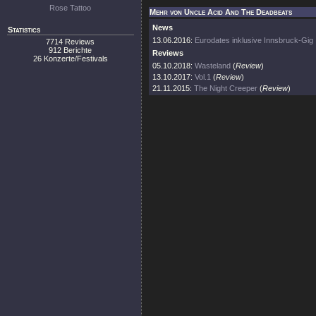
Rose Tattoo
Mehr von Uncle Acid And The Deadbeats
News
Statistics
13.06.2016:
Eurodates inklusive Innsbruck-Gig
7714 Reviews
912 Berichte
Reviews
26 Konzerte/Festivals
05.10.2018:
Wasteland
(
Review
)
13.10.2017:
Vol.1
(
Review
)
21.11.2015:
The Night Creeper
(
Review
)