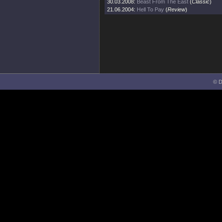
30.03.2008:
Beast From The East
(
Classic
)
21.06.2004:
Hell To Pay
(
Review
)
© D