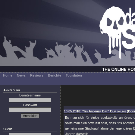
Home
News
Reviews
Berichte
Tourdaten
Anmeldung
Benutzername
Passwort
10.05.2018: "Its Another Day" Clip online (Dok
Es mag sich für einige spektakulär anhören,
sollte man sich bewusst sein, dass 'It's Anothe
gemeinsame Studioaufnahme der legendären Be
Suche
Jahren darstellt!