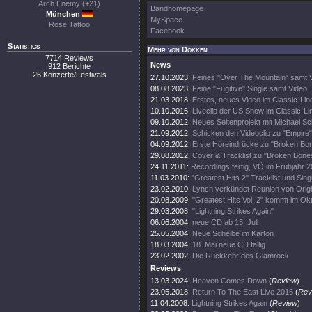
Arch Enemy (+21)
Bandhomepage
München
MySpace
Rose Tattoo
Facebook
Statistics
Mehr von Dokken
7714 Reviews
News
912 Berichte
26 Konzerte/Festivals
27.10.2023:
Feines "Over The Mountain" samt 
08.08.2023:
Feine "Fugitive" Single samt Video
21.03.2018:
Erstes, neues Video im Classic-Lin
10.10.2016:
Liveclip der US Show im Classic-Li
09.10.2012:
Neues Seitenprojekt mit Michael S
21.09.2012:
Schicken den Videoclip zu "Empire
04.09.2012:
Erste Höreindrücke zu "Broken Bo
29.08.2012:
Cover & Tracklist zu "Broken Bone
24.11.2011:
Recordings fertig, VÖ im Frühjahr 2
11.03.2010:
"Greatest Hits 2" Tracklist und Sin
23.02.2010:
Lynch verkündet Reunion von Origi
20.08.2009:
"Greatest Hits Vol. 2" kommt im Ok
29.03.2008:
"Lightning Strikes Again"
06.06.2004:
neue CD ab 13. Juli
25.05.2004:
Neue Scheibe im Karton
18.03.2004:
18. Mai neue CD fällig
23.02.2002:
Die Rückkehr des Glamrock
Reviews
13.03.2024:
Heaven Comes Down
(
Review
)
23.05.2018:
Return To The East Live 2016
(
Rev
11.04.2008:
Lightning Strikes Again
(
Review
)