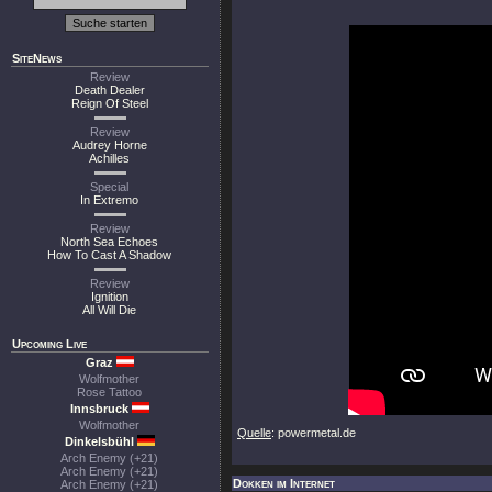
SiteNews
Review
Death Dealer
Reign Of Steel
Review
Audrey Horne
Achilles
Special
In Extremo
Review
North Sea Echoes
How To Cast A Shadow
Review
Ignition
All Will Die
Upcoming Live
Graz
Wolfmother
Rose Tattoo
Innsbruck
Wolfmother
Quelle
: powermetal.de
Dinkelsbühl
Arch Enemy (+21)
Arch Enemy (+21)
Dokken im Internet
Arch Enemy (+21)