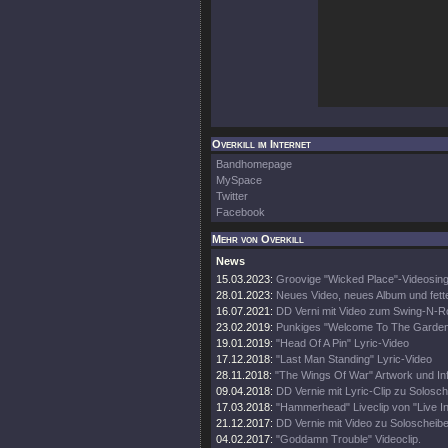
Overkill im Internet
Bandhomepage
MySpace
Twitter
Facebook
Mehr von Overkill
News
15.03.2023:
Groovige "Wicked Place"-Videosing
28.01.2023:
Neues Video, neues Album und fett
16.07.2021:
DD Verni mit Video zum Swing-N-Ro
23.02.2019:
Punkiges "Welcome To The Garden 
19.01.2019:
"Head Of A Pin" Lyric-Video
17.12.2018:
"Last Man Standing" Lyric-Video
28.11.2018:
"The Wings Of War" Artwork und In
09.04.2018:
DD Vernie mit Lyric-Clip zu Solosc
17.03.2018:
"Hammerhead" Liveclip von "Live 
21.12.2017:
DD Vernie mit Video zu Soloscheib
04.02.2017:
"Goddamn Trouble" Videoclip.