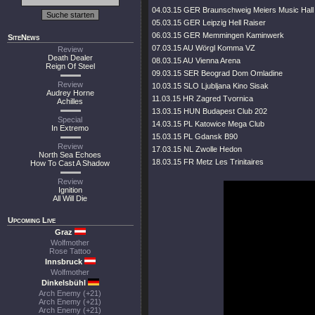
04.03.15 GER Braunschweig Meiers Music Hall
05.03.15 GER Leipzig Hell Raiser
06.03.15 GER Memmingen Kaminwerk
SiteNews
07.03.15 AU Wörgl Komma VZ
Review
Death Dealer
08.03.15 AU Vienna Arena
Reign Of Steel
09.03.15 SER Beograd Dom Omladine
Review
10.03.15 SLO Ljubljana Kino Sisak
Audrey Horne
11.03.15 HR Zagred Tvornica
Achilles
13.03.15 HUN Budapest Club 202
Special
14.03.15 PL Katowice Mega Club
In Extremo
15.03.15 PL Gdansk B90
Review
17.03.15 NL Zwolle Hedon
North Sea Echoes
18.03.15 FR Metz Les Trinitaires
How To Cast A Shadow
Review
Ignition
All Will Die
Upcoming Live
Graz
Wolfmother
Rose Tattoo
Innsbruck
Wolfmother
Dinkelsbühl
Arch Enemy (+21)
Arch Enemy (+21)
Arch Enemy (+21)