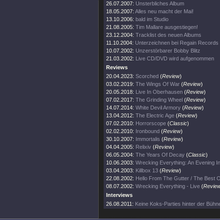
26.07.2007:
Unsterbliches Album
18.05.2007:
Alles neu macht der Mai!
13.10.2006:
bald im Studio
21.08.2005:
Tim Mallare ausgestiegen!
23.12.2004:
Tracklist des neuen Albums
11.10.2004:
Unterzeichnen bei Regain Records
10.07.2002:
Unzerstörbarer Bobby Blitz
21.03.2002:
Live CD/DVD wird aufgenommen
Reviews
20.04.2023:
Scorched
(
Review
)
03.02.2019:
The Wings Of War
(
Review
)
20.05.2018:
Live In Oberhausen
(
Review
)
07.02.2017:
The Grinding Wheel
(
Review
)
14.07.2014:
White Devil Armory
(
Review
)
13.04.2012:
The Electric Age
(
Review
)
07.02.2010:
Horrorscope
(
Classic
)
02.02.2010:
Ironbound
(
Review
)
30.10.2007:
Immortalis
(
Review
)
04.04.2005:
Relixiv
(
Review
)
06.05.2004:
The Years Of Decay
(
Classic
)
10.06.2003:
Wrecking Everything: An Evening I
03.04.2003:
Killbox 13
(
Review
)
22.08.2002:
Hello From The Gutter / The Best O
08.07.2002:
Wrecking Everything - Live
(
Revie
Interviews
26.08.2011:
Keine Koks-Parties hinter der Bühn