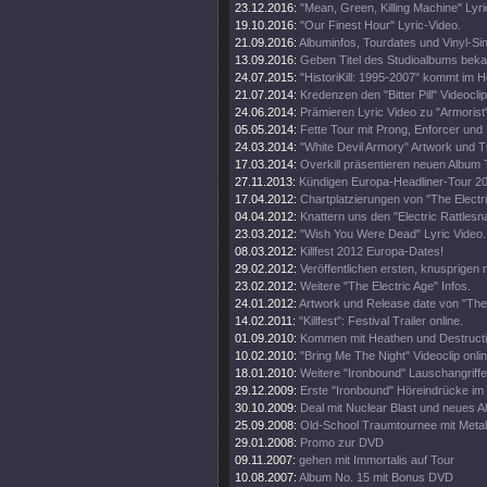
23.12.2016:
"Mean, Green, Killing Machine" Lyri
19.10.2016:
"Our Finest Hour" Lyric-Video.
21.09.2016:
Albuminfos, Tourdates und Vinyl-Sin
13.09.2016:
Geben Titel des Studioalbums beka
24.07.2015:
"HistoriKill: 1995-2007" kommt im H
21.07.2014:
Kredenzen den "Bitter Pill" Videoclip
24.06.2014:
Prämieren Lyric Video zu "Armorist
05.05.2014:
Fette Tour mit Prong, Enforcer und
24.03.2014:
"White Devil Armory" Artwork und Tr
17.03.2014:
Overkill präsentieren neuen Album T
27.11.2013:
Kündigen Europa-Headliner-Tour 20
17.04.2012:
Chartplatzierungen von "The Electr
04.04.2012:
Knattern uns den "Electric Rattlesn
23.03.2012:
"Wish You Were Dead" Lyric Video.
08.03.2012:
Killfest 2012 Europa-Dates!
29.02.2012:
Veröffentlichen ersten, knusprigen
23.02.2012:
Weitere "The Electric Age" Infos.
24.01.2012:
Artwork und Release date von "The 
14.02.2011:
"Killfest": Festival Trailer online.
01.09.2010:
Kommen mit Heathen und Destructio
10.02.2010:
"Bring Me The Night" Videoclip onlin
18.01.2010:
Weitere "Ironbound" Lauschangriffe 
29.12.2009:
Erste "Ironbound" Höreindrücke im
30.10.2009:
Deal mit Nuclear Blast und neues A
25.09.2008:
Old-School Traumtournee mit Meta
29.01.2008:
Promo zur DVD
09.11.2007:
gehen mit Immortalis auf Tour
10.08.2007:
Album No. 15 mit Bonus DVD