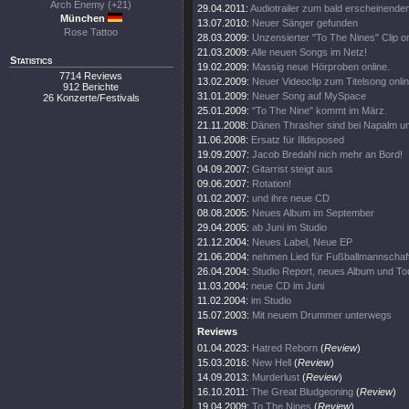
Arch Enemy (+21)
29.04.2011:
Audiotrailer zum bald erscheinend
München
13.07.2010:
Neuer Sänger gefunden
Rose Tattoo
28.03.2009:
Unzensierter "To The Nines" Clip on
21.03.2009:
Alle neuen Songs im Netz!
Statistics
19.02.2009:
Massig neue Hörproben online.
7714 Reviews
13.02.2009:
Neuer Videoclip zum Titelsong onlin
912 Berichte
31.01.2009:
Neuer Song auf MySpace
26 Konzerte/Festivals
25.01.2009:
"To The Nine" kommt im März.
21.11.2008:
Dänen Thrasher sind bei Napalm unt
11.06.2008:
Ersatz für Illdisposed
19.09.2007:
Jacob Bredahl nich mehr an Bord!
04.09.2007:
Gitarrist steigt aus
09.06.2007:
Rotation!
01.02.2007:
und ihre neue CD
08.08.2005:
Neues Album im September
29.04.2005:
ab Juni im Studio
21.12.2004:
Neues Label, Neue EP
21.06.2004:
nehmen Lied für Fußballmannschaft
26.04.2004:
Studio Report, neues Album und To
11.03.2004:
neue CD im Juni
11.02.2004:
im Studio
15.07.2003:
Mit neuem Drummer unterwegs
Reviews
01.04.2023:
Hatred Reborn
(
Review
)
15.03.2016:
New Hell
(
Review
)
14.09.2013:
Murderlust
(
Review
)
16.10.2011:
The Great Bludgeoning
(
Review
)
19.04.2009:
To The Nines
(
Review
)