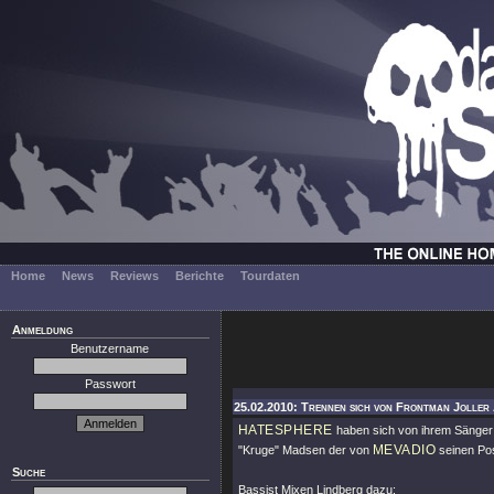
Home
News
Reviews
Berichte
Tourdaten
Anmeldung
Benutzername
Passwort
25.02.2010: Trennen sich von Frontman Joller 
HATESPHERE
haben sich von ihrem Sänger 
MEVADIO
"Kruge" Madsen der von
seinen Po
Suche
Bassist Mixen Lindberg dazu: