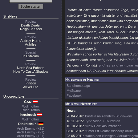
"Heute ist einer dieser seltsamen Tage, an
aufwühlen. Eine davon ist düster und vermittel
SiteNews
erleichtert mich, macht mich stolz und sorgt dafü
Review
Death Dealer
Heute haben wir uns von Joller getrennt. Da er
Reign Of Steel
Hut bringen musste, kam Joller zu der Einsich
Review
darüber diskutiert und dann beschlossen, ihn 
Audrey Horne
ist. So traurig es auch klingen mag, sind wir
Achilles
fokussierter denn je.
Special
Wir haben schon vorher schlechte Zeiten durch
In Extremo
konstant hoch, erst recht, seit uns Mike
Park,
Review
Sängern in Kontakt
und es sind ein paar ec
North Sea Echoes
anstehenden US-Tour und kurz danach werden w
How To Cast A Shadow
Review
Hatesphere im Internet
Ignition
Bandhomepage
All Will Die
MySpace
Facebook
Upcoming Live
Graz
Mehr von Hatesphere
Wolfmother
Rose Tattoo
News
Innsbruck
20.04.2018:
Basteln an zehntem Studiowerk
Wolfmother
18.11.2015:
Lyric Video + Tourdaten
Dinkelsbühl
10.10.2015:
"New Hell"-Albumteaser
Arch Enemy (+21)
08.01.2013:
"Smell Of Death" Videoclip online.
Arch Enemy (+21)
Arch Enemy (+21)
28.05.2011:
Haben den künftigen Viersaiter gef