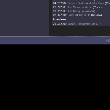
04.07.2007:
Serpent Smiles And Killer Eyes
(
Re
27.09.2005:
The Sickness Within
(
Review
)
18.02.2005:
The Killing Ep
(
Review
)
07.06.2004:
Ballet Of The Brute
(
Review
)
Interviews
21.03.2005:
Japan, Rassismus und GTA
© D