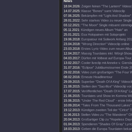
News
18.04.2026:
Zeigen feinen "The Lantern" Videocl
14.07.2025:
Klasse "Bones" samt Videoclip
07.06.2025:
Bekämpfen mit "Light And Shadow" 
28.01.2022:
Sehr starkes Video zu neuer Single
03.12.2021:
"The Moon" Single mitsamt stimmi
05.11.2021:
Kündigen neues Album "Halo" an
25.01.2021:
Esa Holopainen mit Soloprojekt
19.06.2018:
Europatour mit Soilwork Anfang 20
23.04.2018:
"Wrong Direction" Videoclip online
23.03.2018:
Erstes Lyric-Video zum neuen Alb
12.04.2017:
Massig Tourdates inkl. Wörgl-Show
04.03.2017:
Dürfen mit Volbeat auf Europa-Tour.
13.02.2017:
Cooler liveclip mit Anneke v. Giers
31.07.2016:
"Eclipse" Jubiläumstournee Ende 2
29.02.2016:
Video zum großartigen "The Four 
08.02.2016:
Erneute Headlinertour
29.09.2015:
Superber "Death Of A King" Videocli
21.08.2015:
Stellen den "Sacrifice" Videoclip vor
17.07.2015:
Veröffentlichen "Death Of A King" Ly
21.06.2015:
Tourdates und Show im Komma Wör
15.06.2015:
"Under The Red Cloud" - erste Info
10.09.2014:
"Tales From The Thousand Lakes" 
19.12.2013:
Kündigen zweiten Teil der "Cirlce" T
11.06.2013:
Stellen Video zu "The Wanderer" O
20.04.2013:
Großartiger Clip zu "Hopeless Days
01.04.2013:
Spendieren "Shades Of Gray" Lyric
18.03.2013:
Geben die Europa Tourdaten bekan