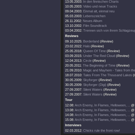
13.05.2003:
In den finnischen Charts
10.05.2003:
Video und neue Tracks
09.04.2003:
Einmal alt, einmal neu
05.03.2003:
Lebenszeichen
26.11.2002:
Neues Album
13.10.2002:
Film Soundtrack
03.04.2002:
Trennen sich von ihrem Schlagzeu
Reviews
09.10.2025:
Borderland
(
Review
)
23.02.2022:
Halo
(
Review
)
25.05.2018:
Queen Of Time
(
Review
)
03.09.2015:
Under The Red Cloud
(
Review
)
12.04.2013:
Circle
(
Review
)
20.05.2011:
The Beginning of Time
(
Review
)
21.09.2010:
Magic and Mayhem - Tales from the
18.07.2010:
Tales From The Thousand Lakes
(
30.05.2009:
Skyforger
(
Review
)
30.05.2009:
Skyforger (Digi)
(
Review
)
27.09.2007:
Silent Waters
(
Review
)
27.09.2007:
Silent Waters
(
Review
)
Tour
12.08:
Arch Enemy, In Flames, Helloween, ...
@ 
13.08:
Arch Enemy, In Flames, Helloween, ...
@ 
14.08:
Arch Enemy, In Flames, Helloween, ...
@ 
15.08:
Arch Enemy, In Flames, Helloween, ...
@ 
Interviews
02.03.2012:
Chicks rule the front row!