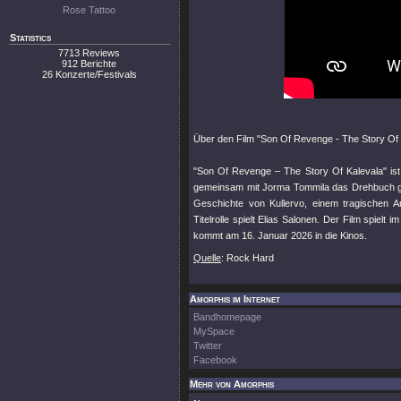
Rose Tattoo
Statistics
7713 Reviews
912 Berichte
26 Konzerte/Festivals
Über den Film "Son Of Revenge - The Story Of 
"Son Of Revenge – The Story Of Kalevala" ist e
gemeinsam mit Jorma Tommila das Drehbuch ges
Geschichte von Kullervo, einem tragischen An
Titelrolle spielt Elias Salonen. Der Film spiel
kommt am 16. Januar 2026 in die Kinos.
Quelle
: Rock Hard
Amorphis im Internet
Bandhomepage
MySpace
Twitter
Facebook
Mehr von Amorphis