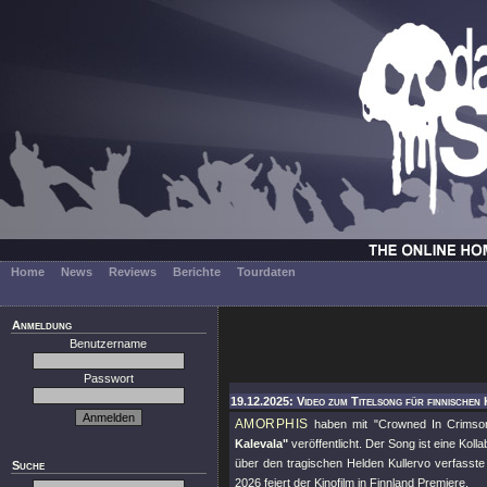
Home
News
Reviews
Berichte
Tourdaten
Anmeldung
Benutzername
Passwort
19.12.2025: Video zum Titelsong für finnischen 
AMORPHIS
haben mit
"Crowned In Crimso
Kalevala"
veröffentlicht. Der Song ist eine Ko
über den tragischen Helden Kullervo verfasste
Suche
2026 feiert der Kinofilm in Finnland Premiere.