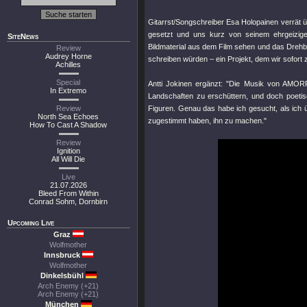
Gitarrst/Songschreiber Esa Holopainen verrät ü
gesetzt und uns kurz von seinem ehrgeizigen
SiteNews
Bildmaterial aus dem Film sehen und das Drehb
Review
Audrey Horne
schreiben würden – ein Projekt, dem wir sofort
Achilles
Special
Antti Jokinen ergänzt: "Die Musik von AMORP
In Extremo
Landschaften zu erschüttern, und doch poetisc
Review
Figuren. Genau das habe ich gesucht, als ich ü
North Sea Echoes
zugestimmt haben, ihn zu machen."
How To Cast A Shadow
Review
Ignition
All Will Die
Live
21.07.2026
Bleed From Within
Conrad Sohm, Dornbirn
Upcoming Live
Graz
Wolfmother
Innsbruck
Wolfmother
Dinkelsbühl
Arch Enemy (+21)
Arch Enemy (+21)
München